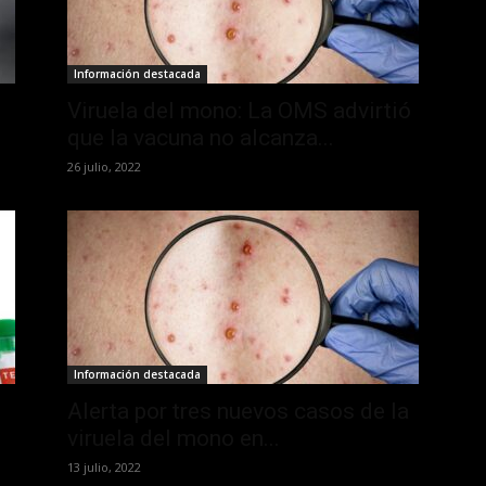
Información destacada
Viruela del mono: La OMS advirtió
que la vacuna no alcanza...
26 julio, 2022
Información destacada
Alerta por tres nuevos casos de la
viruela del mono en...
13 julio, 2022