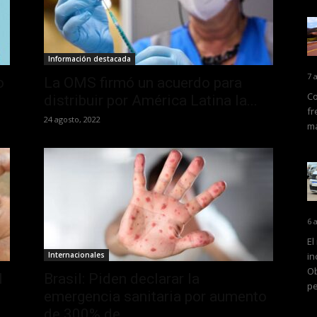
Información destacada
7 
o
La OMS firmó un acuerdo para
Co
distribuir por América Latina la...
fr
24 agosto, 2022
ma
6 
El
Internacionales
in
Ob
l
Brasil: Piden declarar la
pe
emergencia sanitaria por aumento
de 300% de...