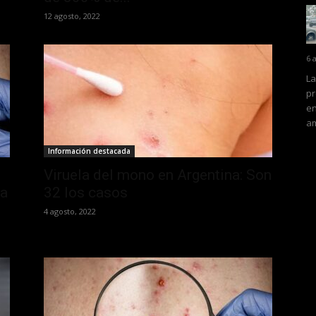
12 agosto, 2022
6 
La
pr
en
am
Información destacada
Viruela del mono en Argentina: Son
la
32 los casos
4 agosto, 2022