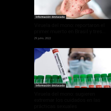
Información destacada
Viruela del mono: reportaron el
primer muerto en Brasil y tres...
29 julio, 2022
Información destacada
Viruela del mono: sugieren
extremar los cuidados en las
prácticas sexuales