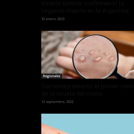
Viruela símica: confirmaron la
segunda muerte en la Argentina
10 enero, 2023
Regionales
Corrientes detectó el primer caso
de la viruela del mono
13 septiembre, 2022