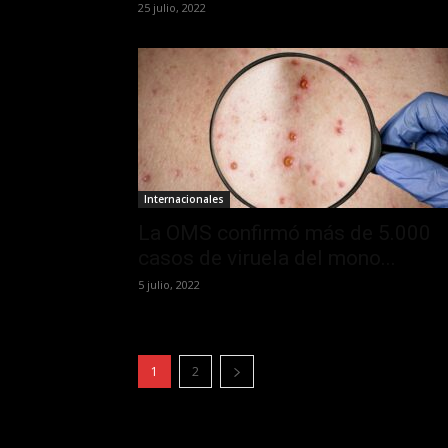
25 julio, 2022
Internacionales
La OMS confirmó más de 5.000
casos de viruela del mono...
5 julio, 2022
1
2