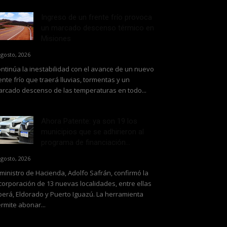
Ingreso de un frente frío provoca
un marcado descenso térmico en
Misiones
agosto, 2026
ntinúa la inestabilidad con el avance de un nuevo
ente frío que traerá lluvias, tormentas y un
rcado descenso de las temperaturas en todo...
Ahora Patente: ya son 19 los
municipios que se adhirieron al
programa de financiación...
agosto, 2026
 ministro de Hacienda, Adolfo Safrán, confirmó la
corporación de 13 nuevas localidades, entre ellas
erá, Eldorado y Puerto Iguazú. La herramienta
rmite abonar...