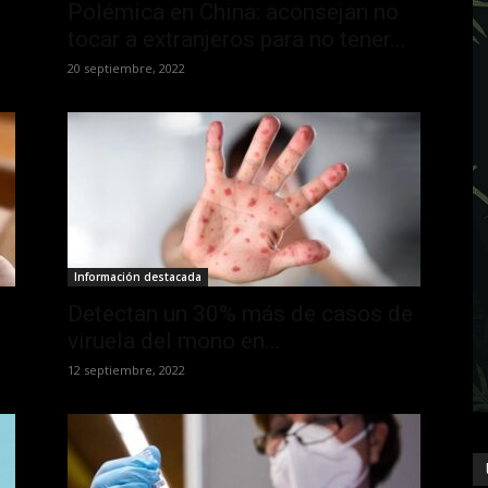
Polémica en China: aconsejan no
tocar a extranjeros para no tener...
20 septiembre, 2022
Información destacada
Detectan un 30% más de casos de
viruela del mono en...
12 septiembre, 2022