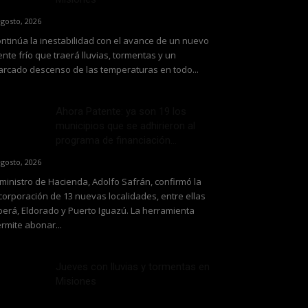
agosto, 2026
ntinúa la inestabilidad con el avance de un nuevo
ente frío que traerá lluvias, tormentas y un
rcado descenso de las temperaturas en todo...
Ahora Patente: ya son 19 los
municipios que se adhirieron al
programa de financiación...
agosto, 2026
 ministro de Hacienda, Adolfo Safrán, confirmó la
corporación de 13 nuevas localidades, entre ellas
erá, Eldorado y Puerto Iguazú. La herramienta
rmite abonar...
Jueves con lluvias y tormentas en
Misiones