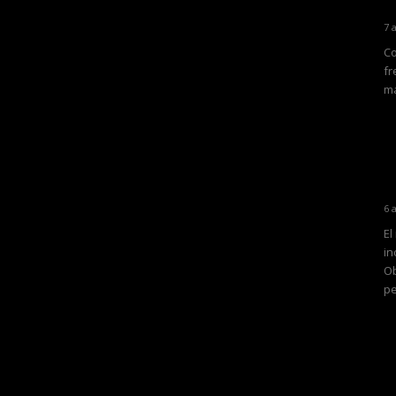
7 
Co
fr
ma
6 
El
in
Ob
pe