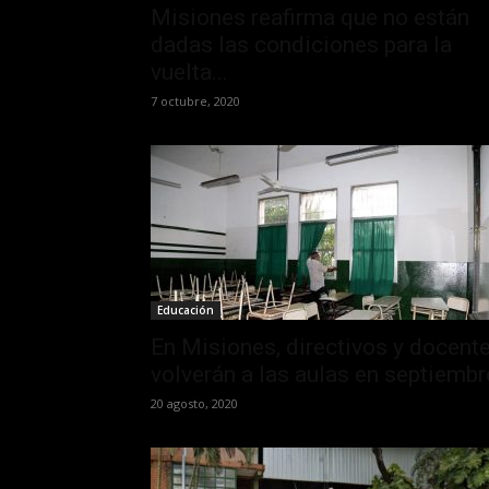
Misiones reafirma que no están
dadas las condiciones para la
vuelta...
7 octubre, 2020
Educación
En Misiones, directivos y docent
volverán a las aulas en septiembr
20 agosto, 2020