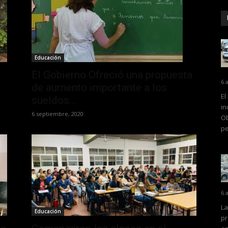
Educación
El Gobierno Ofreció una propuesta
6 
de aumento importante a los
El
sueldos...
in
6 septiembre, 2020
Ob
pe
6 
La
Educación
pr