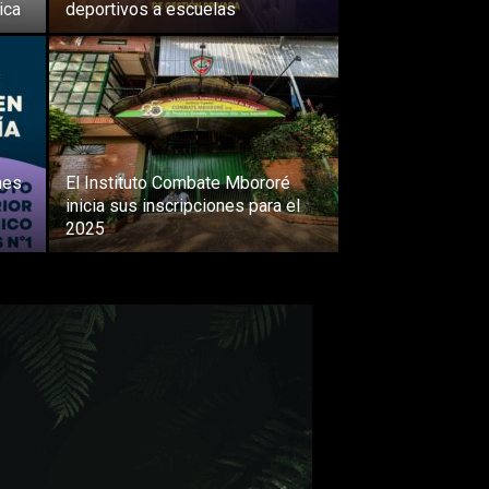
ica
deportivos a escuelas
nes
El Instituto Combate Mbororé
inicia sus inscripciones para el
2025