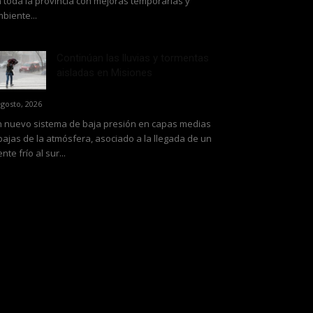
 toda la provincia con mejoras temporarias y
biente...
Continúan las lluvias y tormentas
aisladas en Misiones
agosto, 2026
 nuevo sistema de baja presión en capas medias
bajas de la atmósfera, asociado a la llegada de un
ente frío al sur...