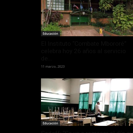
Educación
El Instituto “Combate Mbororé”
celebra hoy 26 años al servicio
de...
11 marzo, 2023
Educación