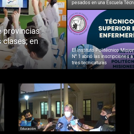
pesados en una Escuela Técn
e provincias
 clases; en
El Instituto Politécnico Misio
N° 1 abrió las inscripciones a
tres tecnicaturas
Educación