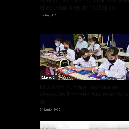
Sedoff: “Se va a regresar el día q
el escenario epidemiológico...
3 julio, 2020
Educación
Misiones sumará una hora de
clases en Primaria tras resultado
de...
24 junio, 2022