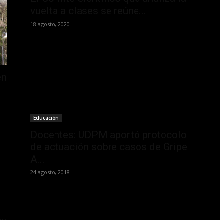
vuelta a clases se reúne...
18 agosto, 2020
en
Educación
Docentes: UDPM aportó protocolo
de actuación sobre casos de Gripe
A...
24 agosto, 2018
..