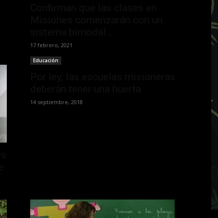
Confirman que las clases en
Misiones comenzarán con un
sistema bimodal...
17 febrero, 2021
Educación
Por ley, las escuelas misioneras
deberán tener una huerta
14 septiembre, 2018
es
e