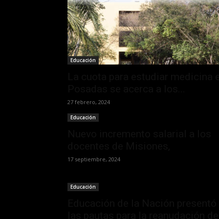
Educación
La cuota para estudiar medicina 
Posadas se acerca a los...
27 febrero, 2024
Educación
Nuevo incremento salarial a los
docentes de Misiones,
17 septiembre, 2024
Educación
Educación de la Nación presentó
las pautas para la reanudación de.