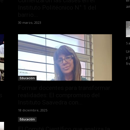
ue
Comenzaron las clases en el
en
am
Instituto Politécnico N° 1 del
barrio...
30 marzo, 2023
5 
Un
y 
fr
Educación
Formar docentes para transformar
s
realidades: El compromiso del
Instituto Saavedra con...
18 diciembre, 2025
Educación
El Comité Científico que analiza la