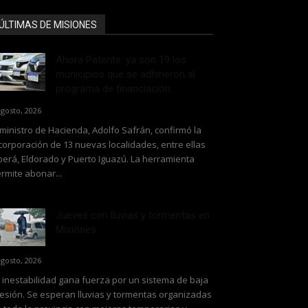
ÚLTIMAS DE MISIONES
Ahora Patente: ya son 19 los
municipios que se adhirieron al
programa de financiación...
agosto, 2026
 ministro de Hacienda, Adolfo Safrán, confirmó la
corporación de 13 nuevas localidades, entre ellas
erá, Eldorado y Puerto Iguazú. La herramienta
rmite abonar...
Jueves con lluvias y tormentas en
Misiones
agosto, 2026
 inestabilidad gana fuerza por un sistema de baja
esión. Se esperan lluvias y tormentas organizadas