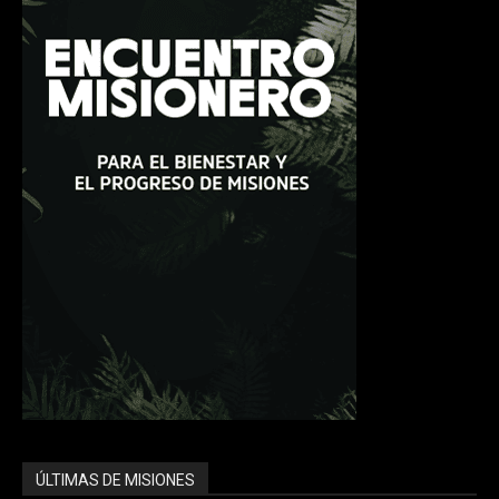
ÚLTIMAS DE MISIONES