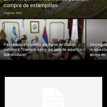
compra de estampillas
4 agosto, 2026
Passalacqua respaldó una mesa de diálogo
Desregulac
yerbatera: “Siempre estoy del lado de aquellos
respuesta
que producen”
apoyo del