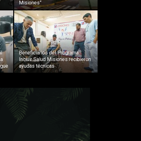
Misiones”
il
Beneficiarios del Programa
da
Incluir Salud Misiones recibieron
ngue
ayudas técnicas