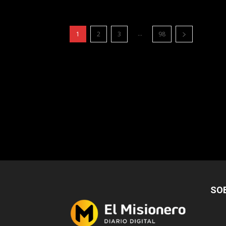
...
1
2
3
98
SO