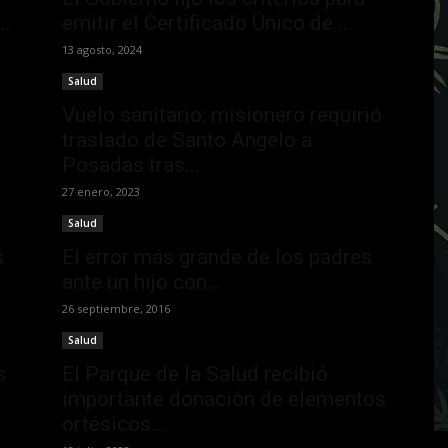
..
emitir el Certificado Único de...
13 agosto, 2024
Salud
Vuelo sanitario: misionero requirió
traslado de Santo Angelo a
Posadas tras...
27 enero, 2023
Salud
s
El error más grande de los padres
ante un hijo con...
26 septiembre, 2016
Salud
s
El Parque de la Salud recibió
importante donación de elementos
ortésicos...