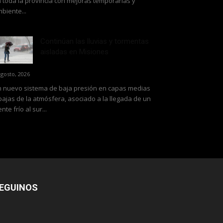
 toda la provincia con mejoras temporarias y
biente...
Continúan las lluvias y tormentas
aisladas en Misiones
agosto, 2026
 nuevo sistema de baja presión en capas medias
bajas de la atmósfera, asociado a la llegada de un
ente frío al sur...
EGUINOS