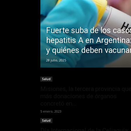
Fuerte suba de los caso
hepatitis A en Argentin
y quiénes deben vacuna
28 julio, 2025
Salud
Misiones, la tercera provincia qu
más donaciones de órganos
concretó en...
5 enero, 2023
Salud
Día Internacional de la Celiaquía: