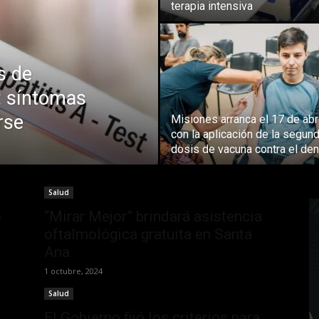
terapia intensiva
s de
a: síntomas
rse
Misiones arranca el 17 de abr
con la aplicación de la segun
dosis de vacuna contra el de
Salud
e
“Mirar Mejor” brindará asistencia
oftalmológica gratuita en Santa
Ana
1 octubre, 2024
Salud
El Gobierno fijó los criterios para