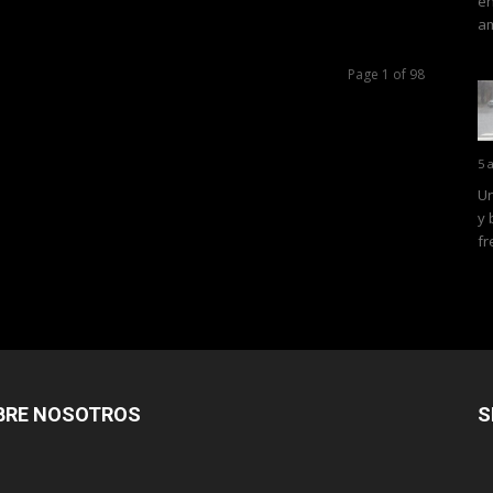
en
am
Page 1 of 98
5 
Un
y 
fr
BRE NOSOTROS
S