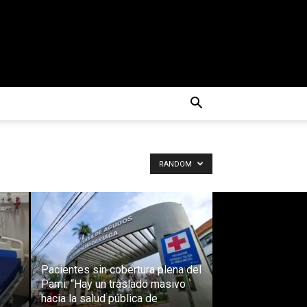
RANDOM
Pacientes sin cobertura plena del
Pami: “Hay un traslado masivo
hacia la salud pública de