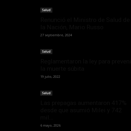
Salud
Renunció el Ministro de Salud de
la Nación, Mario Russo
27 septiembre, 2024
Salud
Reglamentaron la ley para preveni
la muerte súbita
19 julio, 2022
Salud
Las prepagas aumentaron 417%
desde que asumió Milei y 742
mil...
6 mayo, 2026