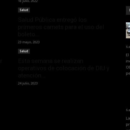
18 julio, 2022
Salud
Salud Pública entregó los
primeros carnets para el uso del
boleto...
23 mayo, 2023
6 
Salud
El
r
Esta semana se realizan
in
Ob
operativos de colocación de DIU y
pe
atención...
24 julio, 2023
6 
La
pr