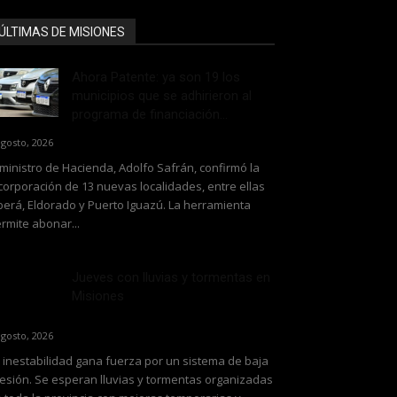
ÚLTIMAS DE MISIONES
Ahora Patente: ya son 19 los
municipios que se adhirieron al
programa de financiación...
agosto, 2026
 ministro de Hacienda, Adolfo Safrán, confirmó la
corporación de 13 nuevas localidades, entre ellas
erá, Eldorado y Puerto Iguazú. La herramienta
rmite abonar...
Jueves con lluvias y tormentas en
Misiones
agosto, 2026
 inestabilidad gana fuerza por un sistema de baja
esión. Se esperan lluvias y tormentas organizadas