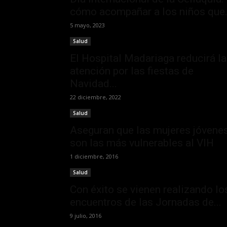
cómo acompañar a los niños que.
5 mayo, 2023
Salud
El Hospital Madariaga reducirá la
atención por las fiestas de
Navidad...
22 diciembre, 2022
Salud
Aseguran que las mujeres jóvene
son las más vulnerables al VIH
1 diciembre, 2016
Salud
Con éxito se vienen realizando lo
encuentros de las Jornadas de...
9 julio, 2016