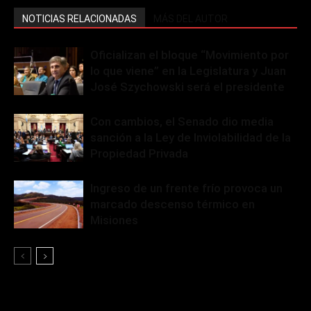
NOTICIAS RELACIONADAS
MÁS DEL AUTOR
Oficializan el bloque “Movimiento por
lo que viene” en la Legislatura y Juan
José Szychowski será el presidente
Con cambios, el Senado dio media
sanción a la Ley de Inviolabilidad de la
Propiedad Privada
Ingreso de un frente frío provoca un
marcado descenso térmico en
Misiones