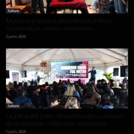
Cultura
Músicos y amigos despidieron a Moni
Encina en un velorio atravesado...
3 junio, 2026
Cultura
La Feria del Libro ofrecerá cuatro jornadas
de propuestas culturales, educativas...
1 junio, 2026