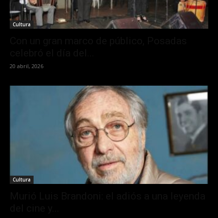
Cultura
Con un gran marco de público, Posadas
celebró el día del...
20 abril, 2026
Cultura
Murió Luis Brandoni: el adiós a una leyenda
del cine y...