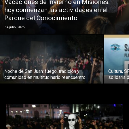
Vacaciones de invierno en Misiones:
hoy comienzan las actividades en el
Parque del Conocimiento
14 julio, 2026
Noche de San Juan: fuego, tradición y
Cultura, 
comunidad en multitudinario reencuentro
solidaria 