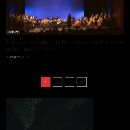
Cultura
Este jueves habrá un homenaje por Malvinas
en el Teatro Lírico
30 marzo, 2026
1
2
3