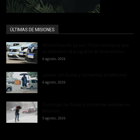
ÚLTIMAS DE MISIONES
Ahora Patente: ya son 19 los municipios que
se adhirieron al programa de financiación...
6 agosto, 2026
Jueves con lluvias y tormentas en Misiones
6 agosto, 2026
Continúan las lluvias y tormentas aisladas en
Misiones
5 agosto, 2026