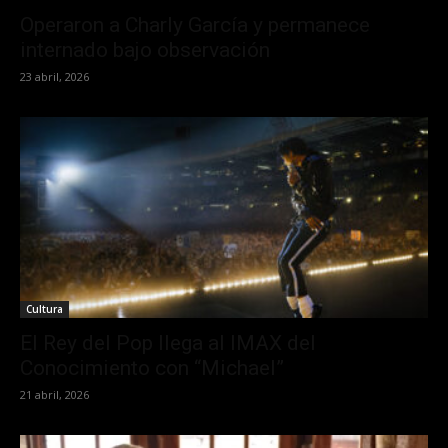
Operaron a Charly García y permanece
internado bajo observación
23 abril, 2026
Cultura
El Rey del Pop llega al IMAX del
Conocimiento con “Michael”
21 abril, 2026