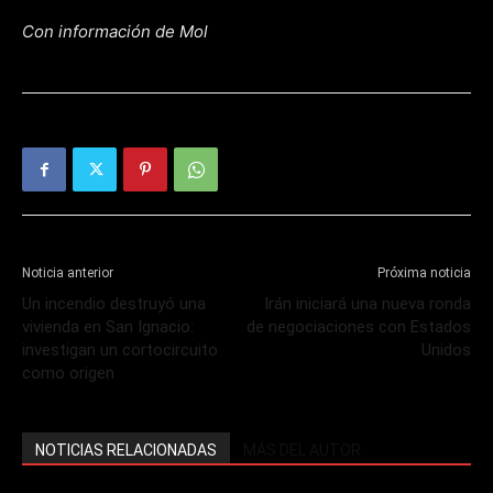
Con información de Mol
Noticia anterior
Próxima noticia
Un incendio destruyó una
Irán iniciará una nueva ronda
vivienda en San Ignacio:
de negociaciones con Estados
investigan un cortocircuito
Unidos
como origen
NOTICIAS RELACIONADAS
MÁS DEL AUTOR