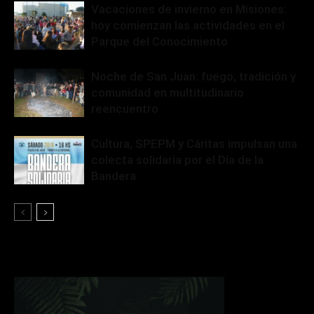
Vacaciones de invierno en Misiones:
hoy comienzan las actividades en el
Parque del Conocimiento
Noche de San Juan: fuego, tradición y
comunidad en multitudinario
reencuentro
Cultura, SPEPM y Cáritas impulsan una
colecta solidaria por el Día de la
Bandera