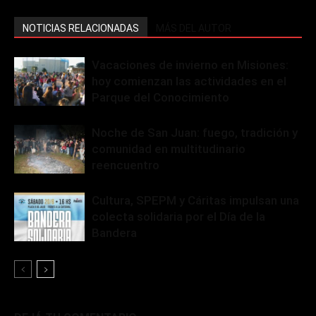
NOTICIAS RELACIONADAS
MÁS DEL AUTOR
Vacaciones de invierno en Misiones:
hoy comienzan las actividades en el
Parque del Conocimiento
Noche de San Juan: fuego, tradición y
comunidad en multitudinario
reencuentro
Cultura, SPEPM y Cáritas impulsan una
colecta solidaria por el Día de la
Bandera