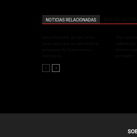
NOTICIAS RELACIONADAS
MÁS DEL AUTOR
Ahora Patente: ya son 19 los
Tras cuatro
municipios que se adhirieron al
millonarias
programa de financiación y
decreto que
reintegros
portuario
SO