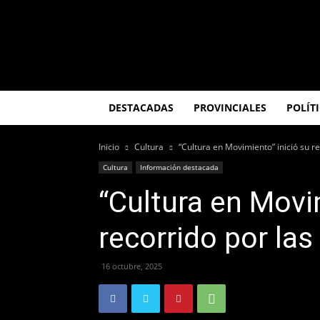
El
Misionero
DESTACADAS
PROVINCIALES
POLÍT
Inicio
Cultura
“Cultura en Movimiento” inició su r
Cultura
Información destacada
“Cultura en Movi
recorrido por la
16 octubre, 2025