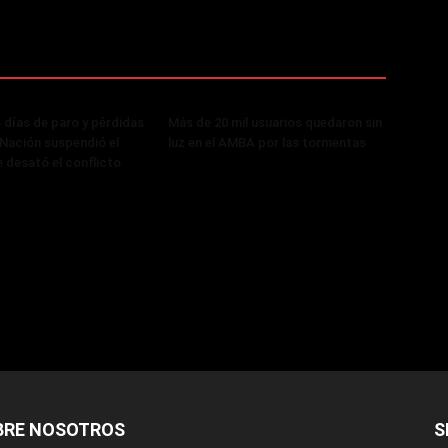
 días de paro y pérdidas
Más de 20 mil usuarios quedaron sin
, Nación suspendió el
luz en el AMBA por las tormentas
 desató el conflicto
BRE NOSOTROS
S