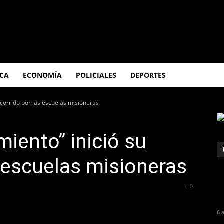
ICA
ECONOMÍA
POLICIALES
DEPORTES
ecorrido por las escuelas misioneras
miento” inició su
s escuelas misioneras
221
0
6 