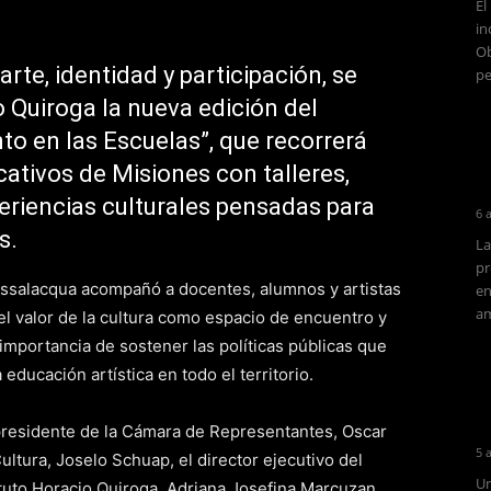
El
in
Ob
rte, identidad y participación, se
pe
o Quiroga la nueva edición del
o en las Escuelas”, que recorrerá
ativos de Misiones con talleres,
periencias culturales pensadas para
6 
s.
La
pr
assalacqua acompañó a docentes, alumnos y artistas
en
am
 el valor de la cultura como espacio de encuentro y
importancia de sostener las políticas públicas que
a educación artística en todo el territorio.
 presidente de la Cámara de Representantes, Oscar
5 
ltura, Joselo Schuap, el director ejecutivo del
Un
ituto Horacio Quiroga, Adriana Josefina Marcuzan,