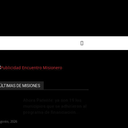
ÚLTIMAS DE MISIONES
Ahora Patente: ya son 19 los
municipios que se adhirieron al
programa de financiación...
agosto, 2026