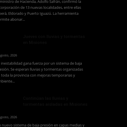
 ministro de Hacienda, Adolfo Safrán, confirmó la
corporación de 13 nuevas localidades, entre ellas
erá, Eldorado y Puerto Iguazú. La herramienta
rmite abonar...
Jueves con lluvias y tormentas
en Misiones
agosto, 2026
 inestabilidad gana fuerza por un sistema de baja
esión. Se esperan lluvias y tormentas organizadas
 toda la provincia con mejoras temporarias y
biente...
Continúan las lluvias y
tormentas aisladas en Misiones
agosto, 2026
 nuevo sistema de baja presión en capas medias y