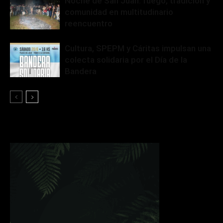
Noche de San Juan: fuego, tradición y
comunidad en multitudinario
reencuentro
Cultura, SPEPM y Cáritas impulsan una
colecta solidaria por el Día de la
Bandera