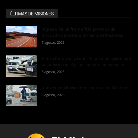
ÚLTIMAS DE MISIONES
Ingreso de un frente frío provoca un
marcado descenso térmico en Misiones
7 agosto, 2026
Ahora Patente: ya son 19 los municipios que
se adhirieron al programa de financiación...
6 agosto, 2026
Jueves con lluvias y tormentas en Misiones
6 agosto, 2026