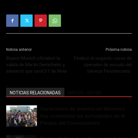
Noticia anterior
Próxima noticia
Bayern Munich oficializó la
Finalizó el segundo curso de
salida de Martín Demichelis y
operador de escudo del
adelantó que será DT de River
Servicio Penitenciario
NOTICIAS RELACIONADAS
MÁS DEL AUTOR
Vacaciones de invierno en Misiones:
hoy comienzan las actividades en el
Parque del Conocimiento