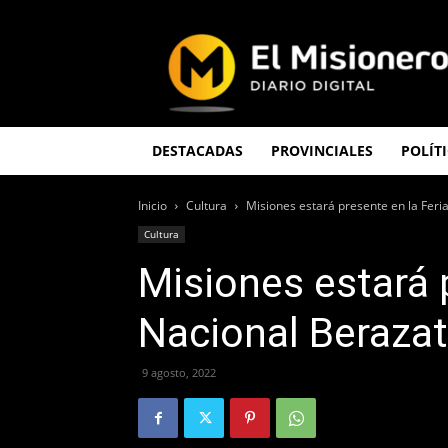
El
Misionero
DESTACADAS
PROVINCIALES
POLÍT
Inicio
Cultura
Misiones estará presente en la Feri
Cultura
Misiones estará 
Nacional Berazat
9 agosto, 2022