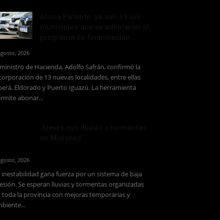
Ahora Patente: ya son 19 los
municipios que se adhirieron al
programa de financiación...
agosto, 2026
 ministro de Hacienda, Adolfo Safrán, confirmó la
corporación de 13 nuevas localidades, entre ellas
erá, Eldorado y Puerto Iguazú. La herramienta
rmite abonar...
Jueves con lluvias y tormentas
en Misiones
agosto, 2026
 inestabilidad gana fuerza por un sistema de baja
esión. Se esperan lluvias y tormentas organizadas
 toda la provincia con mejoras temporarias y
biente...