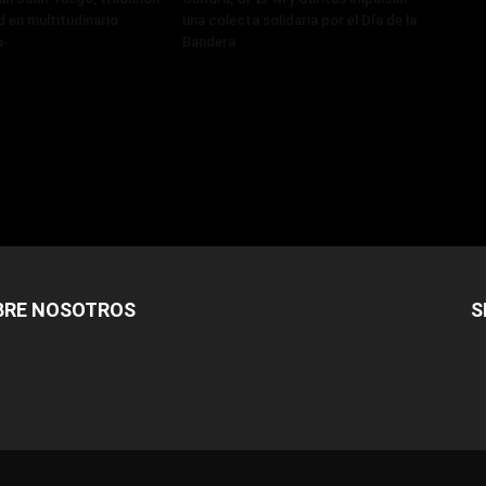
 en multitudinario
una colecta solidaria por el Día de la
o
Bandera
BRE NOSOTROS
S