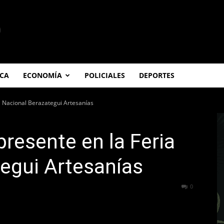
ICA
ECONOMÍA
POLICIALES
DEPORTES
a Nacional Berazategui Artesanías
presente en la Feria
egui Artesanías
548
0