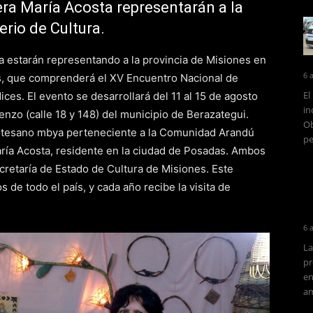
era María Acosta representarán a la
erio de Cultura.
a estarán representando a la provincia de Misiones en
6 
as, que comprenderá el XV Encuentro Nacional de
El
ces. El evento se desarrollará del 11 al 15 de agosto
in
nzo (calle 18 y 148) del municipio de Berazategui.
Ob
 artesano mbya perteneciente a la Comunidad Arandú
pe
María Acosta, residente en la ciudad de Posadas. Ambos
cretaría de Estado de Cultura de Misiones. Este
de todo el país, y cada año recibe la visita de
6 
La
pr
en
am