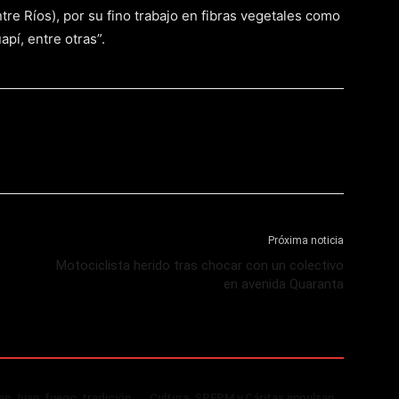
tre Ríos), por su fino trabajo en fibras vegetales como
apí, entre otras”.
Próxima noticia
Motociclista herido tras chocar con un colectivo
en avenida Quaranta
n Juan: fuego, tradición
Cultura, SPEPM y Cáritas impulsan