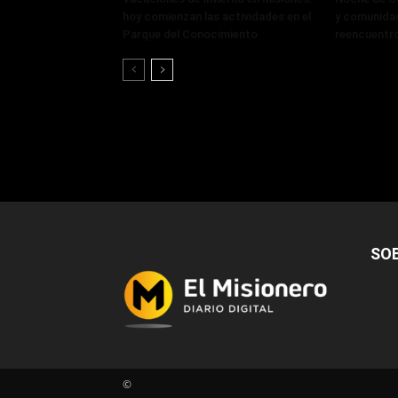
hoy comienzan las actividades en el
y comunidad
Parque del Conocimiento
reencuentr
SO
©