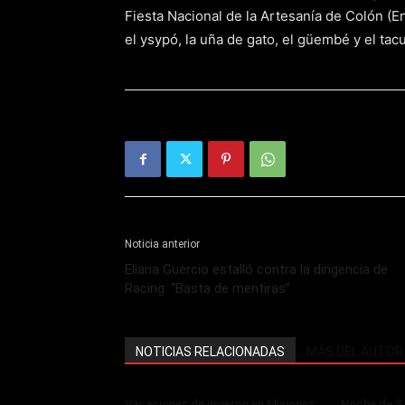
Fiesta Nacional de la Artesanía de Colón (En
el ysypó, la uña de gato, el güembé y el tacu
Noticia anterior
Eliana Guercio estalló contra la dirigencia de
Racing: “Basta de mentiras”
NOTICIAS RELACIONADAS
MÁS DEL AUTOR
Vacaciones de invierno en Misiones:
Noche de Sa