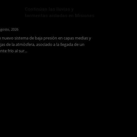
Continúan las lluvias y
tormentas aisladas en Misiones
agosto, 2026
 nuevo sistema de baja presión en capas medias y
jas de la atmósfera, asociado a la llegada de un
ente frío al sur...