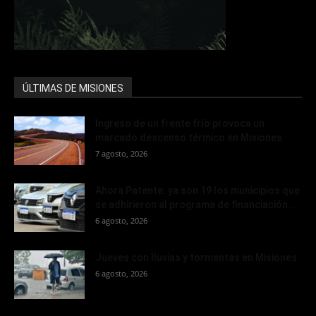
ÚLTIMAS DE MISIONES
Ingreso de un frente frío provoca un
marcado descenso térmico en Misiones
7 agosto, 2026
Ahora Patente: ya son 19 los municipios que
se adhirieron al programa de financiación...
6 agosto, 2026
Jueves con lluvias y tormentas en Misiones
6 agosto, 2026