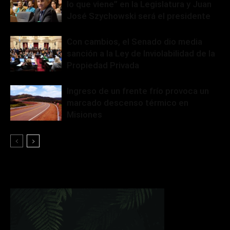
lo que viene” en la Legislatura y Juan
José Szychowski será el presidente
Con cambios, el Senado dio media
sanción a la Ley de Inviolabilidad de la
Propiedad Privada
Ingreso de un frente frío provoca un
marcado descenso térmico en
Misiones