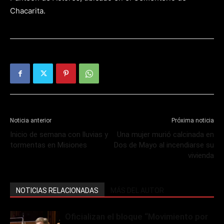
Chacarita.
Noticia anterior
Próxima noticia
Inicio de semana con lluvias y
Una mujer murió calcinada en
tormentas en Misiones
Dos de Mayo al incendiarse su
vivienda
NOTICIAS RELACIONADAS
MÁS DEL AUTOR
Oficializan el bloque “Movimiento por