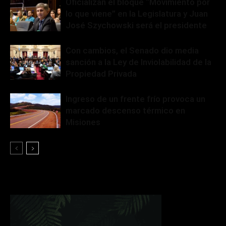
Oficializan el bloque “Movimiento por
lo que viene” en la Legislatura y Juan
José Szychowski será el presidente
Con cambios, el Senado dio media
sanción a la Ley de Inviolabilidad de la
Propiedad Privada
Ingreso de un frente frío provoca un
marcado descenso térmico en
Misiones