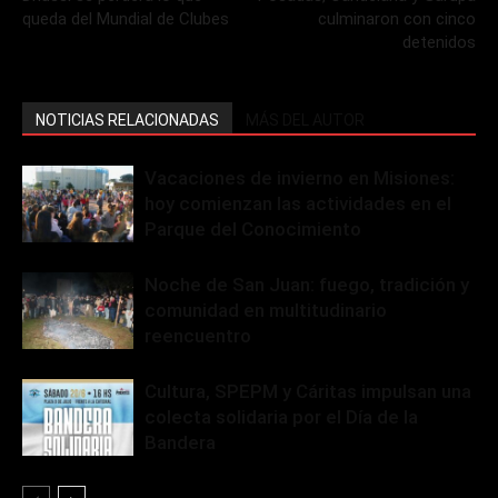
queda del Mundial de Clubes
culminaron con cinco
detenidos
NOTICIAS RELACIONADAS
MÁS DEL AUTOR
Vacaciones de invierno en Misiones:
hoy comienzan las actividades en el
Parque del Conocimiento
Noche de San Juan: fuego, tradición y
comunidad en multitudinario
reencuentro
Cultura, SPEPM y Cáritas impulsan una
colecta solidaria por el Día de la
Bandera