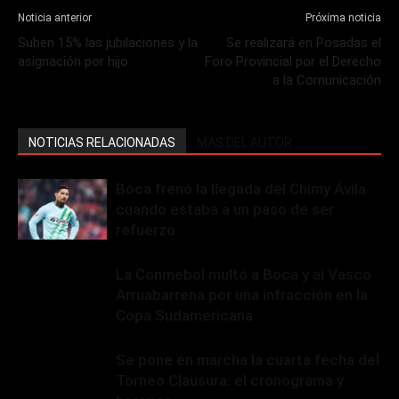
Noticia anterior
Próxima noticia
Suben 15% las jubilaciones y la
Se realizará en Posadas el
asignación por hijo
Foro Provincial por el Derecho
a la Comunicación
NOTICIAS RELACIONADAS
MÁS DEL AUTOR
Boca frenó la llegada del Chimy Ávila
cuando estaba a un paso de ser
refuerzo
La Conmebol multó a Boca y al Vasco
Arruabarrena por una infracción en la
Copa Sudamericana
Se pone en marcha la cuarta fecha del
Torneo Clausura: el cronograma y