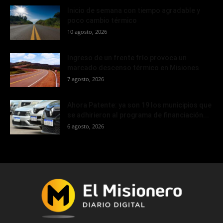
Inicio de semana con tiempo agradable y
poco cambio térmico
10 agosto, 2026
Ingreso de un frente frío provoca un
marcado descenso térmico en Misiones
7 agosto, 2026
Ahora Patente: ya son 19 los municipios que
se adhirieron al programa de financiación...
6 agosto, 2026