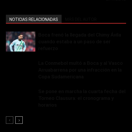
NOTICIAS RELACIONADAS
MÁS DEL AUTOR
Boca frenó la llegada del Chimy Ávila
cuando estaba a un paso de ser
refuerzo
La Conmebol multó a Boca y al Vasco
Arruabarrena por una infracción en la
Copa Sudamericana
Se pone en marcha la cuarta fecha del
Torneo Clausura: el cronograma y
horarios