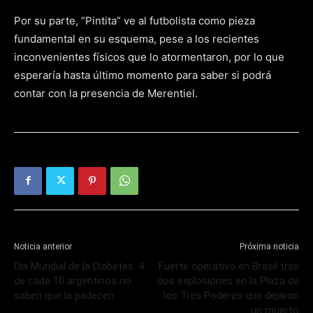
Por su parte, “Pintita” ve al futbolista como pieza
fundamental en su esquema, pese a los recientes
inconvenientes físicos que lo atormentaron, por lo que
esperaría hasta último momento para saber si podrá
contar con la presencia de Merentiel.
Noticia anterior
Próxima noticia
Día Mundial de la Diabetes: 4
Fuerte operativo en Brasil tras
de cada 10 argentinos no
dos explosiones en la Plaza de
saben que la padecen
los Tres Poderes que dejaron
un muerto