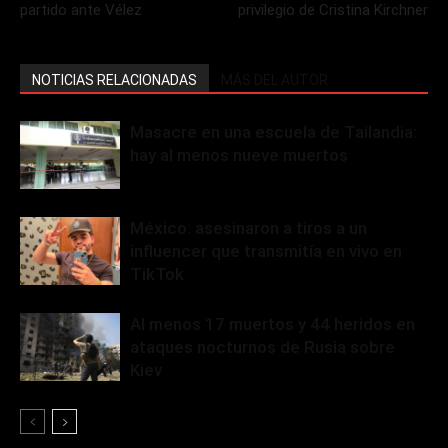
partido ante Vélez
privilegio de Cristina Kirchner
NOTICIAS RELACIONADAS
MÁS DEL AUTOR
Masacre en una escuela de Tailandia:
hay al menos nueve muertos
México: asesinaron a tiros a un
influencer que transmitía en vivo en
TikTok
Al menos 17 muertos y 44 heridos en
ataques nocturnos de Rusia sobre
Kiev