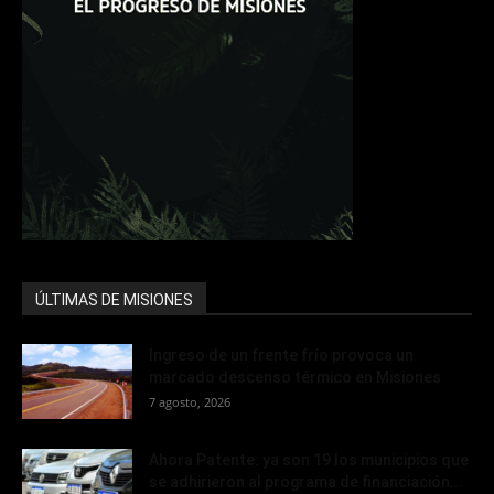
ÚLTIMAS DE MISIONES
Ingreso de un frente frío provoca un
marcado descenso térmico en Misiones
7 agosto, 2026
Ahora Patente: ya son 19 los municipios que
se adhirieron al programa de financiación...