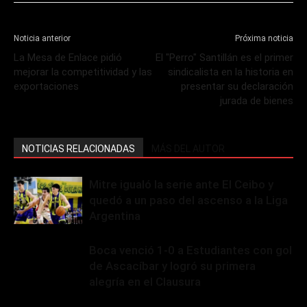
Noticia anterior
Próxima noticia
La Mesa de Enlace pidió
El "Perro" Santillán es el primer
mejorar la competitividad y las
sindicalista en la historia en
exportaciones
presentar su declaración
jurada de bienes
NOTICIAS RELACIONADAS
MÁS DEL AUTOR
Mitre igualó la serie ante El Ceibo y
quedó a un paso del ascenso a la Liga
Argentina
Boca venció 1-0 a Estudiantes con gol
de Ascacíbar y logró su primera
alegría en el Clausura