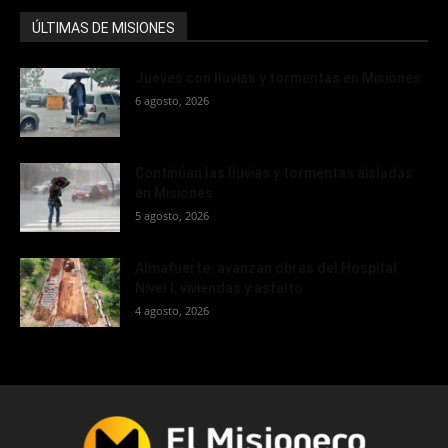
ÚLTIMAS DE MISIONES
Jueves con lluvias y tormentas en Misiones
6 agosto, 2026
Continúan las lluvias y tormentas aisladas
en Misiones
5 agosto, 2026
Almafuerte: avanzan obras del Hospital
Nivel I, viviendas y asfalto
4 agosto, 2026