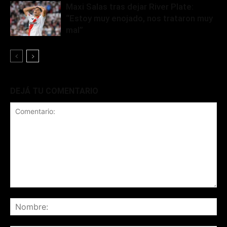
Maxi Salas tras dejar River Plate:
“Estoy muy enojado, nos trataron muy
mal”
DEJÁ TU COMENTARIO