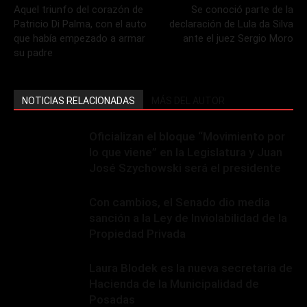
Aquel triunfo del corazón de
Se conoció parte de la
Patricio Di Palma, con el auto
declaración de Lula da Silva
que había empezado a armar
ante el juez Sergio Moro
su padre
NOTICIAS RELACIONADAS
MÁS DEL AUTOR
Oficializan el bloque “Movimiento por
lo que viene” en la Legislatura y Juan
José Szychowski será el presidente
Con cambios, el Senado dio media
sanción a la Ley de Inviolabilidad de la
Propiedad Privada
Laura Blodek es la nueva secretaria de
Hacienda de la Municipalidad de
Posadas