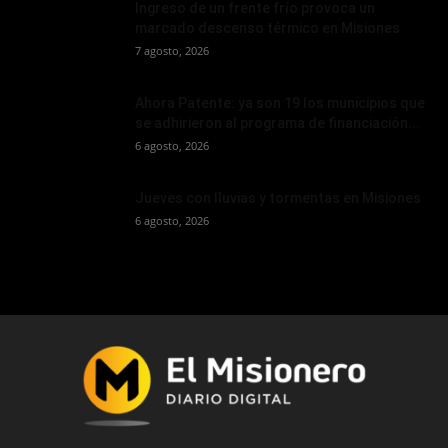
Ingreso de un frente frío provoca un
marcado descenso térmico en Misiones
7 agosto, 2026
Ahora Patente: ya son 19 los municipios que
se adhirieron al programa de financiación...
6 agosto, 2026
Jueves con lluvias y tormentas en Misiones
6 agosto, 2026