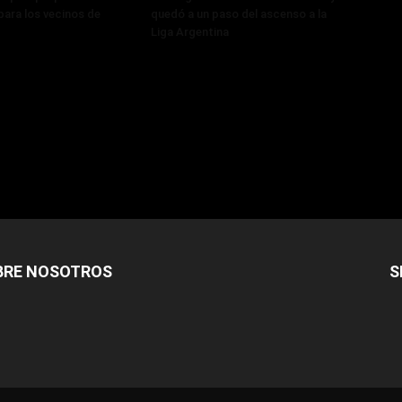
para los vecinos de
quedó a un paso del ascenso a la
Liga Argentina
BRE NOSOTROS
S