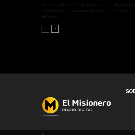
con la llegada de Thiago Almada: es
deportivas 
el refuerzo más caro en la historia
Corpus
del fútbol
SO