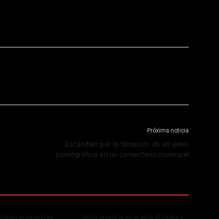
Próxima noticia
n
Escándalo por la filmación de un video
pornográfico en un cementerio municipal
tiples propuestas
Mitre igualó la serie ante El Ceibo y