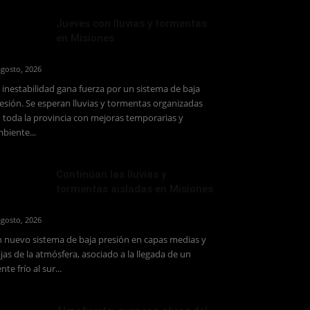
Jueves con lluvias y tormentas
en Misiones
agosto, 2026
 inestabilidad gana fuerza por un sistema de baja
esión. Se esperan lluvias y tormentas organizadas
 toda la provincia con mejoras temporarias y
biente...
Continúan las lluvias y
tormentas aisladas en Misiones
agosto, 2026
 nuevo sistema de baja presión en capas medias y
jas de la atmósfera, asociado a la llegada de un
ente frío al sur...