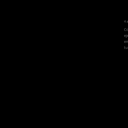
4 
Co
ej
em
tu