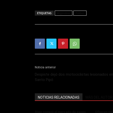
ETIQUETAS
Argentino
Fútbol
Noticia anterior
Despiste dejó dos motociclistas lesionados e
Santo Pipó
NOTICIAS RELACIONADAS
MÁS DEL AUTOR
River rompió el mercado de pases
Ofrecen múl