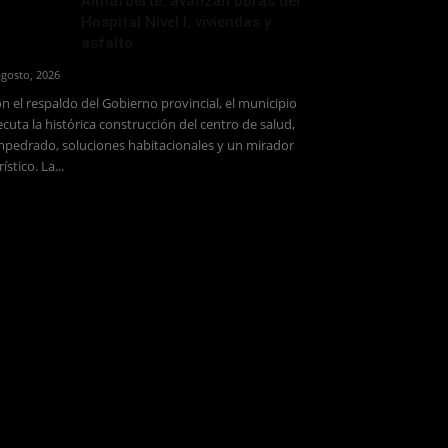
Almafuerte: avanzan obras del
Hospital Nivel I, viviendas y
asfalto
agosto, 2026
n el respaldo del Gobierno provincial, el municipio
ecuta la histórica construcción del centro de salud,
pedrado, soluciones habitacionales y un mirador
rístico. La...