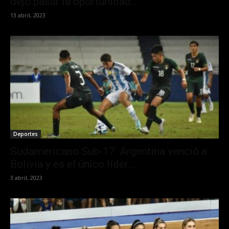
dejó pasar la oportunidad...
13 abril, 2023
Deportes
Sudamericano Sub-17: Argentina venció a
Bolivia y es el único líder...
3 abril, 2023