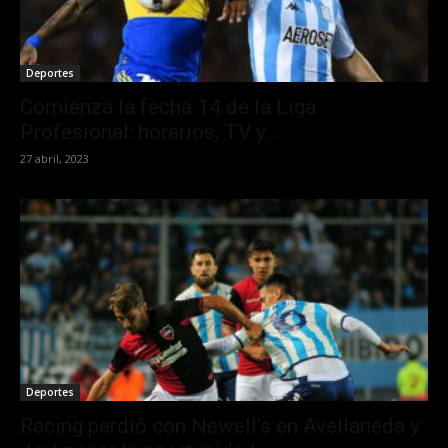
Deportes
Comienza la fecha 14 de la Liga
Profesional: horarios, TV y...
27 abril, 2023
Deportes
Racing perdió con Newell’s en Avellaneda y