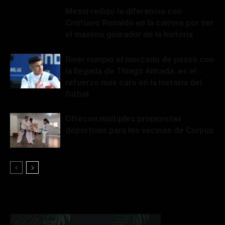
Messi redujo la diferencia con
Cristiano Ronaldo en la carrera por ser
el máximo goleador de la historia
River rompió el mercado de pases con
la llegada de Thiago Almada: es el
refuerzo más caro en la historia del
fútbol
Ofrecen múltiples propuestas
deportivas para los vecinos de Corpus