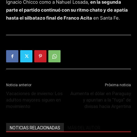
Ignacio Chicco como a Nahuel Losada,
en la segunda
parte el partido continuó con su ritmo chato y de apatía
hasta el silbatazo final de Franco Acita
en Santa Fe.
Noticia anterior
Próxima noticia
Vacaciones de invierno: Los
Aumenta el dólar en Paraguay
adultos mayores siguen en
y apuntan a la “fuga” de
movimiento
divisas hacia Argentina
NOTICIAS RELACIONADAS
MÁS DEL AUTOR