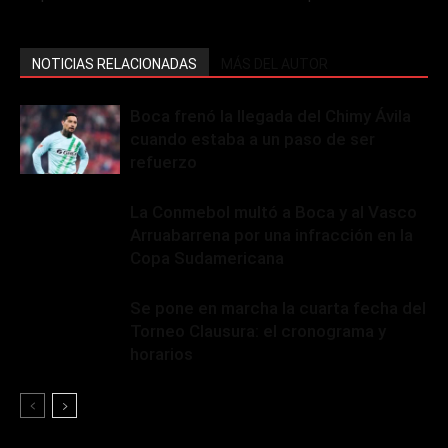
NOTICIAS RELACIONADAS
MÁS DEL AUTOR
Boca frenó la llegada del Chimy Ávila
cuando estaba a un paso de ser
refuerzo
La Conmebol multó a Boca y al Vasco
Arruabarrena por una infracción en la
Copa Sudamericana
Se pone en marcha la cuarta fecha del
Torneo Clausura: el cronograma y
horarios