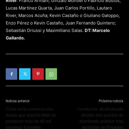
River
: Franco Armani; Ginzalo Montiel o Fabricio Bustos,
Lucas Martínez Quarta, Juan Carlos Portillo, Lautaro
River, Marcos Acuña; Kevin Castaño o Giuliano Galoppo,
Enzo Pérez o Kevin Castaño, Juan Fernando Quintero;
Sebastián Driussi y Maximiliano Salas.
DT: Marcelo
Gallardo.
Noticia anterior
Próxima noticia
Crisis en la construcción:
Conductor alcoholizado
desde que asumió Milei se
derribó dos postes de
perdieron más de 60 mil
alumbrado público tras
empleos formales
despistar en Posadas