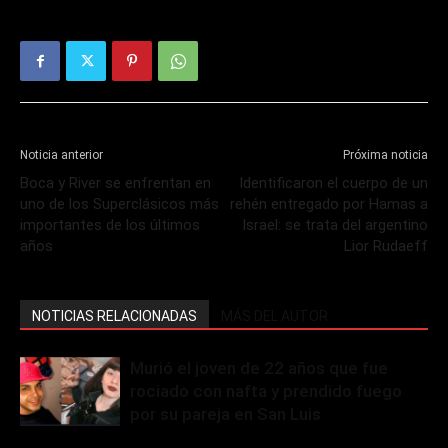
Noticia anterior
Próxima noticia
Boca y River se enfrentan en
Identificaron el cuerpo de un
uno de los Superclásicos más
rehén entregado por Hamas a
importantes de los últimos
Israel: se trata del argentino
años
Lior Rudaeff
NOTICIAS RELACIONADAS
MÁS DEL AUTOR
Murió el joven de 22 años que fue
rociado con nafta y prendido fuego
por su pareja en San Luis