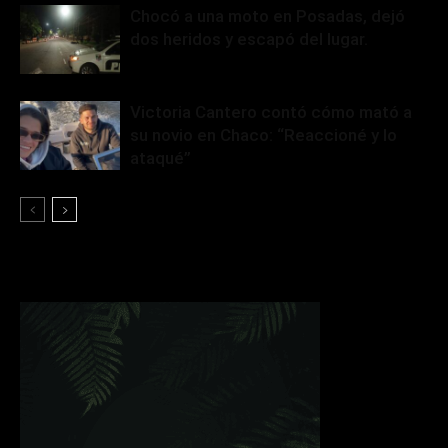
Chocó a una moto en Posadas, dejó
dos heridos y escapó del lugar.
Victoria Cantero contó cómo mató a
su novio en Chaco: “Reaccioné y lo
ataqué”