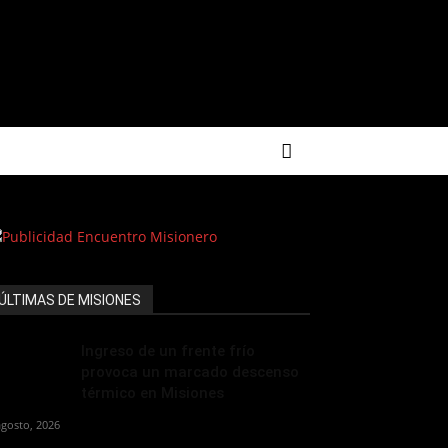
ÚLTIMAS DE MISIONES
Ingreso de un frente frío
provoca un marcado descenso
térmico en Misiones
agosto, 2026