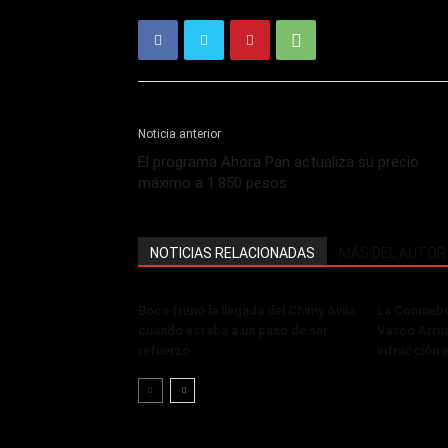
Noticia anterior
El programa Ahora Pan actualiza su precio
máximo a 1.850 pesos
NOTICIAS RELACIONADAS
MÁS DEL AUTOR
Boca frenó la llegada del Chimy Ávila
La Conmebol
cuando estaba a un paso de ser
Vasco Arru
refuerzo
infracción 