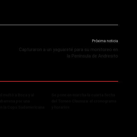
Próxima noticia
Capturaron a un yaguareté para su monitoreo en
la Península de Andresito
 multó a Boca y al
Se pone en marcha la cuarta fecha
abarrena por una
del Torneo Clausura: el cronograma
en la Copa Sudamericana
y horarios