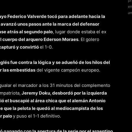
pr
en
am
ayo Federico Valverde tocó para adelante hacia la
e avanzó unos pasos ante la marca del defensor
ase atrás al segundo palo
, lugar donde estaba el ex
al cuerpo del arquero Ederson Moraes
. El golero
 capturó y convirtió
el 1-0.
nglés fue contra la lógica y se adueñó de los hilos del
ir las embestidas
del vigente campeón europeo.
gualar el marcador a los 31 minutos del complemento
mpatriota,
Jeremy Doku, desbordó por la izquierda
ó el buscapié al área chica que el alemán Antonio
e que la pelota le quedó al mediocampista de los
er palo
y puso el 1-1 definitivo.
 ganando con la apertura de la serie por el argentino