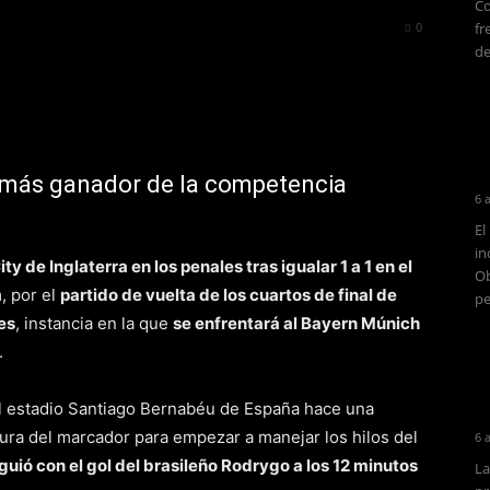
Co
420
0
fr
de
o más ganador de la competencia
6 
El
in
y de Inglaterra en los penales tras igualar 1 a 1 en el
Ob
, por el
partido de vuelta de los cuartos de final de
pe
es
, instancia en la que
se enfrentará al Bayern Múnich
.
el estadio Santiago Bernabéu de España hace una
ra del marcador para empezar a manejar los hilos del
6 
guió con el gol del brasileño Rodrygo a los 12 minutos
La