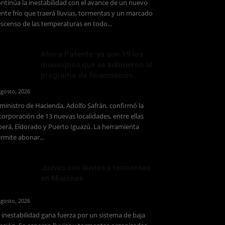
ntinúa la inestabilidad con el avance de un nuevo
ente frío que traerá lluvias, tormentas y un marcado
scenso de las temperaturas en todo...
Ahora Patente: ya son 19 los
municipios que se adhirieron al
programa de financiación...
agosto, 2026
 ministro de Hacienda, Adolfo Safrán, confirmó la
corporación de 13 nuevas localidades, entre ellas
erá, Eldorado y Puerto Iguazú. La herramienta
rmite abonar...
Jueves con lluvias y tormentas
en Misiones
agosto, 2026
 inestabilidad gana fuerza por un sistema de baja