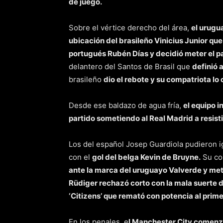
de juego.
Sobre el vértice derecho del área,
el urugu
ubicación del brasileño Vinicius Junior qu
portugués Rubén Días y decidió meter el p
delantero del Santos de Brasil que
definió 
brasileño
dio el rebote y su compatriota lo
Desde ese baldazo de agua fría,
el equipo i
partido sometiendo al Real Madrid a resist
Los del español Josep Guardiola pudieron i
con el
gol del belga Kevin de Bruyne.
Su co
ante la marca del uruguayo Valverde y meti
Rüdiger rechazó corto con la mala suerte d
‘Citizens’ que remató con potencia al prim
En los penales, e
l Manchester City comenzó