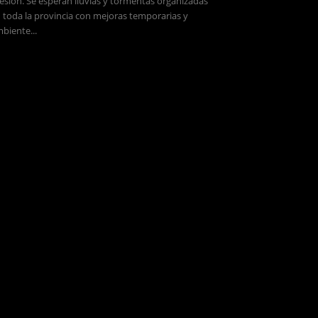
esión. Se esperan lluvias y tormentas organizadas
 toda la provincia con mejoras temporarias y
biente...