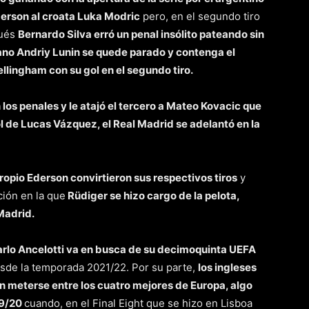
derson al croata Luka Modric
pero, en el segundo tiro
gués
Bernardo Silva erró un penal insólito pateando sin
iano Andriy Lunin se quede parado y contenga el
ellingham con su gol en el segundo tiro.
 los penales y le atajó el tercero a Mateo Kovacic que
ol de Lucas Vázquez, el Real Madrid se adelantó en la
ropio Ederson convirtieron sus respectivos tiros
y
ación en la que
Rüdiger se hizo cargo de la pelota,
 Madrid.
 Carlo Ancelotti va en busca de su decimoquinta UEFA
desde la temporada 2021/22. Por su parte,
los ingleses
on meterse entre los cuatro mejores de Europa, algo
19/20
cuando, en el Final Eight que se hizo en Lisboa