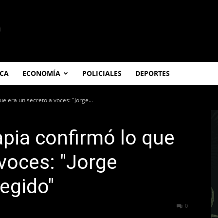
ICA
ECONOMÍA
POLICIALES
DEPORTES
e era un secreto a voces: "Jorge...
apia confirmó lo que
 voces: "Jorge
legido"
201
0