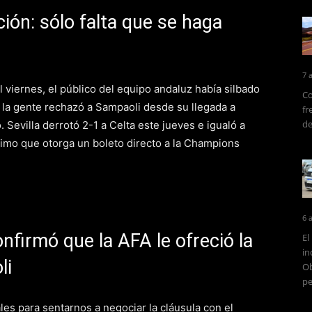
ión: sólo falta que se haga
7 
 el viernes, el público del equipo andaluz había silbado
Co
e la gente rechazó a Sampaoli desde su llegada a
fr
de
. Sevilla derrotó 2-1 a Celta este jueves e igualó a
ltimo que otorga un boleto directo a la Champions
6 
onfirmó que la AFA le ofreció la
El
in
li
Ob
pe
es para sentarnos a negociar la cláusula con el