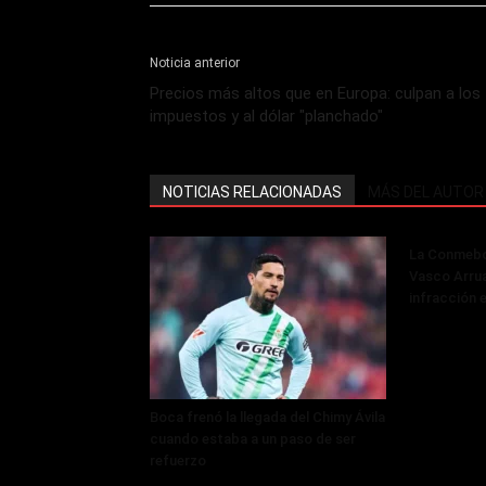
Noticia anterior
Precios más altos que en Europa: culpan a los
impuestos y al dólar "planchado"
NOTICIAS RELACIONADAS
MÁS DEL AUTOR
La Conmebol
Vasco Arru
infracción 
Boca frenó la llegada del Chimy Ávila
cuando estaba a un paso de ser
refuerzo