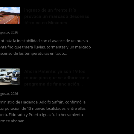
Ingreso de un frente frío
provoca un marcado descenso
térmico en Misiones
agosto, 2026
ntinúa la inestabilidad con el avance de un nuevo
ente frío que traerá lluvias, tormentas y un marcado
scenso de las temperaturas en todo...
Ahora Patente: ya son 19 los
municipios que se adhirieron al
programa de financiación...
agosto, 2026
 ministro de Hacienda, Adolfo Safrán, confirmó la
corporación de 13 nuevas localidades, entre ellas
erá, Eldorado y Puerto Iguazú. La herramienta
rmite abonar...