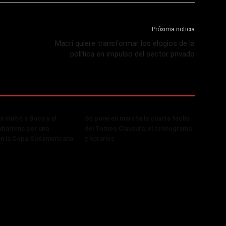
Próxima noticia
Macri quiere transformar los elogios de la
política en impulso del sector privado
 multó a Boca y al
Se pone en marcha la cuarta fecha
abarrena por una
del Torneo Clausura: el cronograma
en la Copa Sudamericana
y horarios