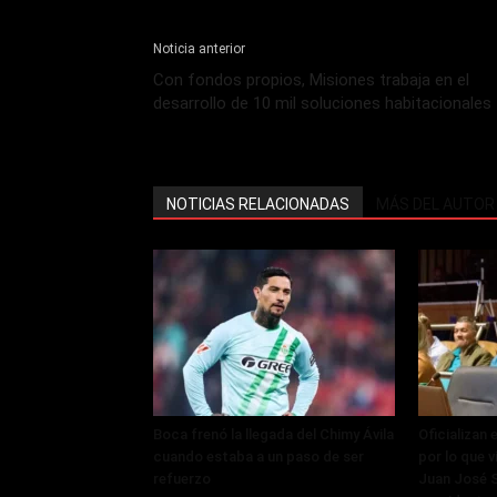
Noticia anterior
Con fondos propios, Misiones trabaja en el
desarrollo de 10 mil soluciones habitacionales
NOTICIAS RELACIONADAS
MÁS DEL AUTOR
Boca frenó la llegada del Chimy Ávila
Oficializan
cuando estaba a un paso de ser
por lo que v
refuerzo
Juan José S