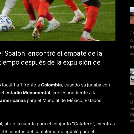
7 
Co
fr
el Scaloni encontró el empate de la
de
iempo después de la expulsión de
local 1 a 1 frente a
Colombia
, cuando ya jugaba con
 el
estadio Monumental
, correspondiente a la
6 
damericanas
para el Mundial de México, Estados
El
in
Ob
pe
al, abrió la cuenta para el conjunto “Cafetero”, mientras
os 36 minutos del complemento, igualó para el