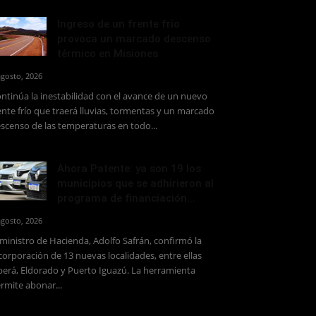
Ingreso de un frente frío
provoca un marcado descenso
térmico en Misiones
agosto, 2026
ntinúa la inestabilidad con el avance de un nuevo
ente frío que traerá lluvias, tormentas y un marcado
scenso de las temperaturas en todo...
Ahora Patente: ya son 19 los
municipios que se adhirieron al
programa de financiación...
agosto, 2026
 ministro de Hacienda, Adolfo Safrán, confirmó la
corporación de 13 nuevas localidades, entre ellas
erá, Eldorado y Puerto Iguazú. La herramienta
rmite abonar...