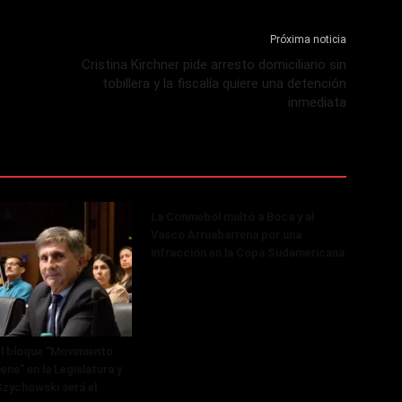
Próxima noticia
Cristina Kirchner pide arresto domiciliario sin
tobillera y la fiscalía quiere una detención
inmediata
La Conmebol multó a Boca y al
Vasco Arruabarrena por una
infracción en la Copa Sudamericana
 el bloque “Movimiento
iene” en la Legislatura y
zychowski será el