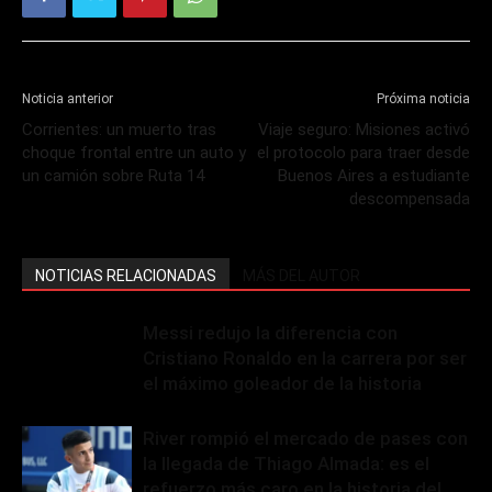
Noticia anterior
Próxima noticia
Corrientes: un muerto tras
Viaje seguro: Misiones activó
choque frontal entre un auto y
el protocolo para traer desde
un camión sobre Ruta 14
Buenos Aires a estudiante
descompensada
NOTICIAS RELACIONADAS
MÁS DEL AUTOR
Messi redujo la diferencia con
Cristiano Ronaldo en la carrera por ser
el máximo goleador de la historia
River rompió el mercado de pases con
la llegada de Thiago Almada: es el
refuerzo más caro en la historia del