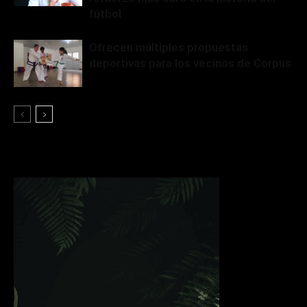
fútbol
Ofrecen múltiples propuestas
deportivas para los vecinos de Corpus