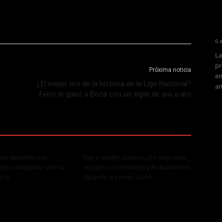
6 
La
pr
Próxima noticia
en
¿El mejor tiro de la historia de la Liga Nacional?
am
Ferro le ganó a Boca con un triple de aro a aro
nó detenido por
Fue a vender dólares, el comprador
rio y despistar con su
escapó con el dinero y le dispararon
erá
durante la persecución