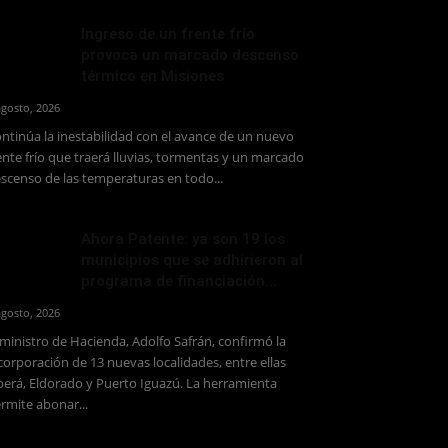
Ingreso de un frente frío
provoca un marcado descenso
térmico en Misiones
agosto, 2026
ntinúa la inestabilidad con el avance de un nuevo
ente frío que traerá lluvias, tormentas y un marcado
scenso de las temperaturas en todo...
Ahora Patente: ya son 19 los
municipios que se adhirieron al
programa de financiación...
agosto, 2026
 ministro de Hacienda, Adolfo Safrán, confirmó la
corporación de 13 nuevas localidades, entre ellas
erá, Eldorado y Puerto Iguazú. La herramienta
rmite abonar...