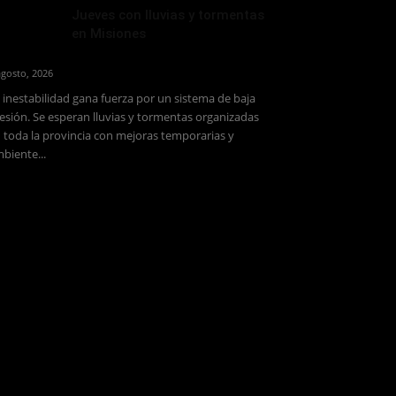
Jueves con lluvias y tormentas
en Misiones
agosto, 2026
 inestabilidad gana fuerza por un sistema de baja
esión. Se esperan lluvias y tormentas organizadas
 toda la provincia con mejoras temporarias y
biente...