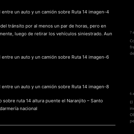
 del tránsito por al menos un par de horas, pero en
7 
ente, luego de retirar los vehículos siniestrado. Aun
Co
fr
de
6 
o sobre ruta 14 altura puente el Naranjito – Santo
El
darmería nacional
in
Ob
pe