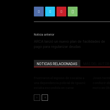
Noticia anterior
ARCA lanzó un nuevo plan de facilidades de
pago para regularizar deudas
NOTICIAS RELACIONADAS
MÁS DEL AUTOR
Frustraron el ingreso de cocaína a
Joven termi
una dependencia policial de Iguazú:
conducir eb
estaba escondida en carne
moto en Ob