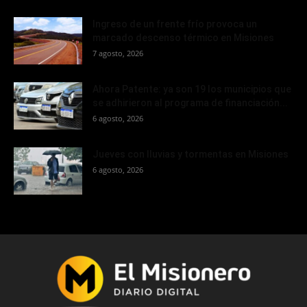
Ingreso de un frente frío provoca un
marcado descenso térmico en Misiones
7 agosto, 2026
Ahora Patente: ya son 19 los municipios que
se adhirieron al programa de financiación...
6 agosto, 2026
Jueves con lluvias y tormentas en Misiones
6 agosto, 2026