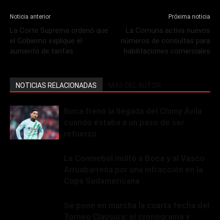
Noticia anterior
Próxima noticia
La Corte Suprema ordenó que
La Comuna activa nuevos
el Gobierno explique el
números de consultas para
aumento de tarifas
habilitaciones comerciales
NOTICIAS RELACIONADAS
MÁS DEL AUTOR
Boca frenó la llegada del Chimy Ávila
cuando estaba a un paso de ser
refuerzo
La Conmebol multó a Boca y al Vasco
Arruabarrena por una infracción en la
Copa Sudamericana
Se pone en marcha la cuarta fecha del
Torneo Clausura: el cronograma y