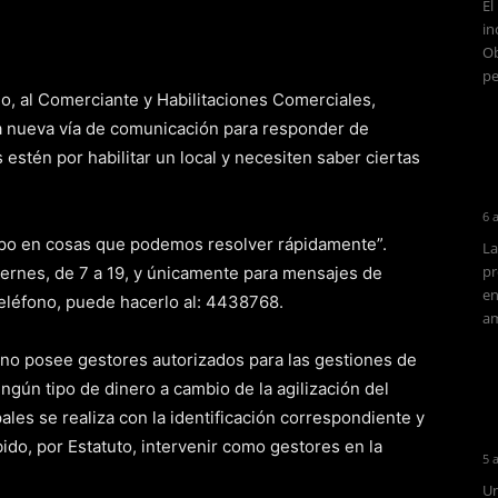
El
in
Ob
pe
io, al Comerciante y Habilitaciones Comerciales,
sta nueva vía de comunicación para responder de
estén por habilitar un local y necesiten saber ciertas
6 
mpo en cosas que podemos resolver rápidamente”.
La
pr
iernes, de 7 a 19, y únicamente para mensajes de
en
teléfono, puede hacerlo al: 4438768.
am
d no posee gestores autorizados para las gestiones de
ngún tipo de dinero a cambio de la agilización del
pales se realiza con la identificación correspondiente y
do, por Estatuto, intervenir como gestores en la
5 
Un