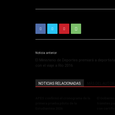
Noticia anterior
El Ministerio de Deportes premiará a deportist
con el viaje a Río 2016
NOTICIAS RELACIONADAS
MÁS DEL AUTOR
APES confirmó el cronograma de la
El Gobierno
primera prueba piloto de la
trámites pa
Estudiantina 2026
con certifi