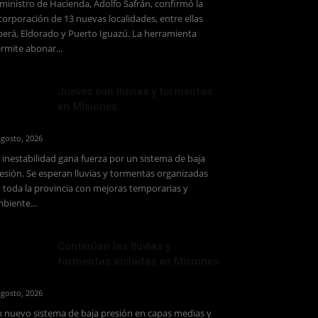
 ministro de Hacienda, Adolfo Safrán, confirmó la
corporación de 13 nuevas localidades, entre ellas
erá, Eldorado y Puerto Iguazú. La herramienta
rmite abonar...
Jueves con lluvias y tormentas
en Misiones
agosto, 2026
 inestabilidad gana fuerza por un sistema de baja
esión. Se esperan lluvias y tormentas organizadas
 toda la provincia con mejoras temporarias y
biente...
Continúan las lluvias y
tormentas aisladas en Misiones
agosto, 2026
 nuevo sistema de baja presión en capas medias y