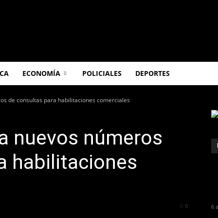
ICA
ECONOMÍA
POLICIALES
DEPORTES
s de consultas para habilitaciones comerciales
va nuevos números
a habilitaciones
249
0
6 