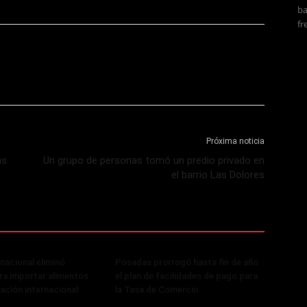
ba
fr
Próxima noticia
as
Un grupo de personas tomó un predio privado en
el barrio Las Dolores
 nacional eliminó
Posadas prorrogó hasta fin de año
ra importar alimentos
el plan de facilidades de pago para
cación internacional
la Tasa de Comercio