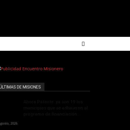
ÚLTIMAS DE MISIONES
Ahora Patente: ya son 19 los
municipios que se adhirieron al
programa de financiación...
agosto, 2026