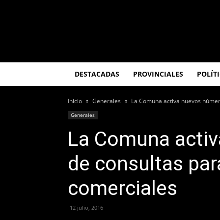
El
Misionero
DESTACADAS
PROVINCIALES
POLÍT
Inicio
Generales
La Comuna activa nuevos número
Generales
La Comuna acti
de consultas par
comerciales
12 julio, 2016