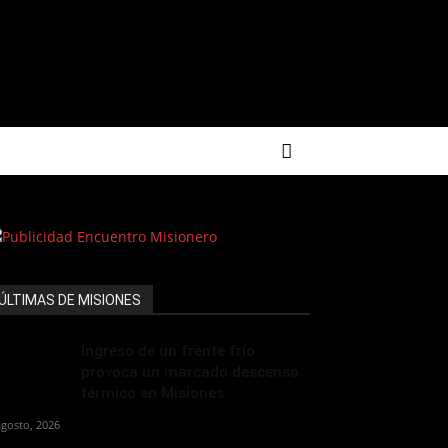
ÚLTIMAS DE MISIONES
Ingreso de un frente frío
provoca un marcado descenso
térmico en Misiones
agosto, 2026