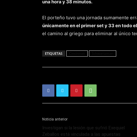
una hora y 38 minutos.
El porteño tuvo una jornada sumamente err
únicamente en el primer set y 33 en todo e
el camino al griego para eliminar al único t
ETIQUETAS
Cincinnati
Schwartzman
Noticia anterior
Investigan si la lesión que sufrió Exequiel
Zeballos está vinculada a las apuestas