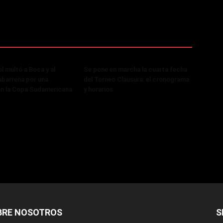
 multó a Boca y al
Se pone en marcha la cuarta fecha
abarrena por una
del Torneo Clausura: el cronograma
en la Copa Sudamericana
y horarios
BRE NOSOTROS
S