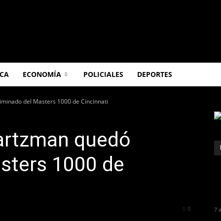
ICA
ECONOMÍA
POLICIALES
DEPORTES
iminado del Masters 1000 de Cincinnati
artzman quedó
asters 1000 de
296
0
7 