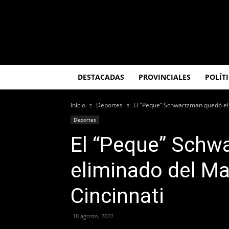
El
Misionero
DESTACADAS
PROVINCIALES
POLÍT
Inicio
Deportes
El “Peque” Schwartzman quedó el
Deportes
El “Peque” Schw
eliminado del M
Cincinnati
18 agosto, 2022