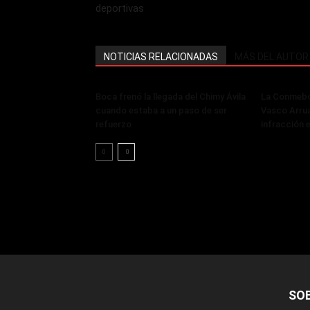
deportivas
NOTICIAS RELACIONADAS
MÁS DEL AUTOR
Boca frenó la llegada del Chimy Ávila
La Conmebol
cuando estaba a un paso de ser
Vasco Arru
refuerzo
infracción 
SO