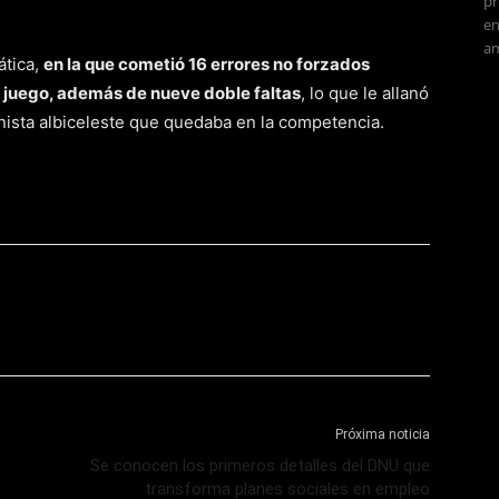
pr
en
am
ática,
en la que cometió 16 errores no forzados
l juego, además de nueve doble faltas
, lo que le allanó
enista albiceleste que quedaba en la competencia.
Próxima noticia
Se conocen los primeros detalles del DNU que
transforma planes sociales en empleo