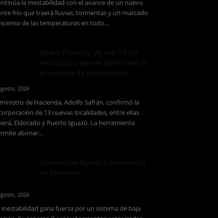
ntinúa la inestabilidad con el avance de un nuevo
ente frío que traerá lluvias, tormentas y un marcado
scenso de las temperaturas en todo...
Ahora Patente: ya son 19 los
municipios que se adhirieron al
programa de financiación...
agosto, 2026
 ministro de Hacienda, Adolfo Safrán, confirmó la
corporación de 13 nuevas localidades, entre ellas
erá, Eldorado y Puerto Iguazú. La herramienta
rmite abonar...
Jueves con lluvias y tormentas
en Misiones
agosto, 2026
 inestabilidad gana fuerza por un sistema de baja