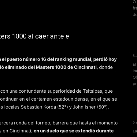
Co
fr
de
ers 1000 al caer ante el
6 
el puesto número 16 del ranking mundial, perdió hoy
El
edó eliminado del Masters 1000 de Cincinnati
, donde
in
Ob
pe
con una contundente superioridad de Tsitsipas, que
 continuar en el certamen estadounidense, en el que se
s locales Sebastian Korda (52°) y John Isner (50°).
cera ronda del torneo, barrera que hasta el momento
6 
s en Cincinnati,
en un duelo que se extendió durante
La