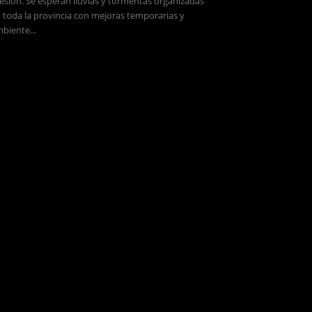
esión. Se esperan lluvias y tormentas organizadas
 toda la provincia con mejoras temporarias y
biente...