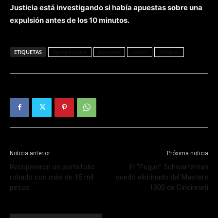
Justicia está investigando si había apuestas sobre una
expulsión antes de los 10 minutos.
ETIQUETAS
Agropecuario
Apuestas
Lesión
Zeballos
Noticia anterior
Próxima noticia
Recuperaron un portafolio
El “Peque” Schwartzman
robado con más de 15 mil
quedó eliminado del Masters
pesos
1000 de Cincinnati