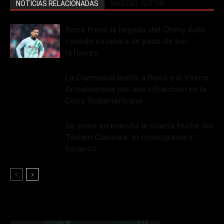
NOTICIAS RELACIONADAS
MÁS DEL AUTOR
Boca frenó la llegada del Chimy Ávila
cuando estaba a un paso de ser
refuerzo
La Conmebol multó a Boca y al Vasco
Arruabarrena por una infracción en la
Copa Sudamericana
Se pone en marcha la cuarta fecha del
Torneo Clausura: el cronograma y
horarios