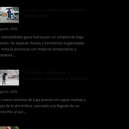
Jueves con lluvias y tormentas
en Misiones
agosto, 2026
 inestabilidad gana fuerza por un sistema de baja
esión. Se esperan lluvias y tormentas organizadas
 toda la provincia con mejoras temporarias y
biente...
Continúan las lluvias y
tormentas aisladas en Misiones
agosto, 2026
 nuevo sistema de baja presión en capas medias y
jas de la atmósfera, asociado a la llegada de un
ente frío al sur...