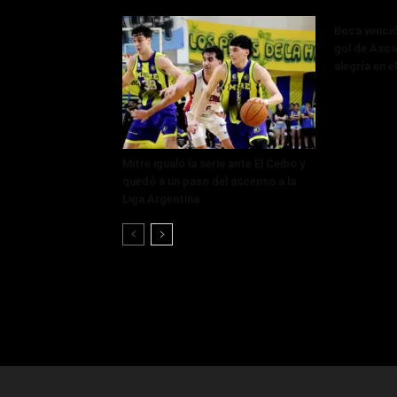
Boca venció
gol de Asca
alegría en e
Mitre igualó la serie ante El Ceibo y
quedó a un paso del ascenso a la
Liga Argentina