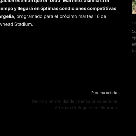
ación estiman que el “Dibu” Martínez asimilará el
tiempo y llegará en óptimas condiciones competitivas
Argelia
, programado para el próximo martes 16 de
4 
rowhead Stadium.
Co
ej
em
tu
Próxima noticia
s
Décimo primer día de intensa búsqueda de
Alfonso Rodríguez en Eldorado