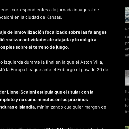
enes correspondientes a la jornada inaugural de
Scaloni en la ciudad de Kansas.
6 
aje de inmovilización focalizado sobre las falanges
La
ió realizar actividades de atajada y lo obligó a
pr
s pies sobre el terreno de juego.
en
am
izquierda durante la final en la que el Aston Villa,
stó la Europa League ante el Friburgo el pasado 20 de
r Lionel Scaloni estipula que el titular con la
5 
ompleto y no sume minutos en los próximos
Un
ba
duras e Islandia
, minimizando cualquier margen de
fr