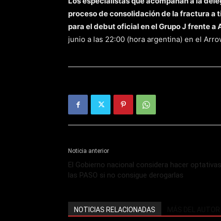
Los especialistas que acompañan a la deleg
proceso de consolidación de la fractura a 
para el debut oficial en el Grupo J frente a 
junio a las 22:00 (hora argentina) en el Ar
Noticia anterior
El Gobierno nacional considera hacer optativa
las PASO si no consigue derogarlas
NOTICIAS RELACIONADAS
MÁS DEL AUTOR