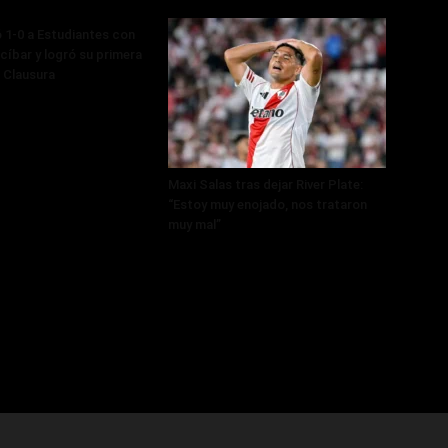
 1-0 a Estudiantes con
cíbar y logró su primera
l Clausura
Maxi Salas tras dejar River Plate:
“Estoy muy enojado, nos trataron
muy mal”