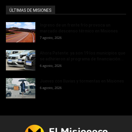
ÚLTIMAS DE MISIONES
Ingreso de un frente frío provoca un
marcado descenso térmico en Misiones
7 agosto, 2026
Ahora Patente: ya son 19 los municipios que
se adhirieron al programa de financiación...
6 agosto, 2026
Jueves con lluvias y tormentas en Misiones
6 agosto, 2026