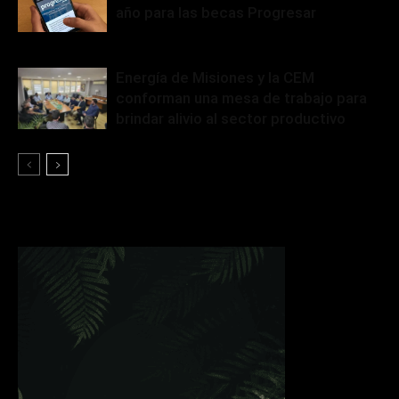
año para las becas Progresar
Energía de Misiones y la CEM
conforman una mesa de trabajo para
brindar alivio al sector productivo