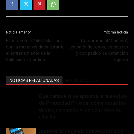
Noticia anterior
Próxima noticia
El posteo del “Dibu” Martínez
Capturaron al “Chueco”,
con la mano vendada durante
acusado de robos, amenazas
el entrenamiento de la
y con pedido de detención
Selección argentina
vigente
NOTICIAS RELACIONADAS
MÁS DEL AUTOR
Qué cambia si se aprueba la nueva Ley
de Propiedad Privada: cómo serán los
desalojos exprés y los contratos de
alquiler
Abrieron la segunda convocatoria del