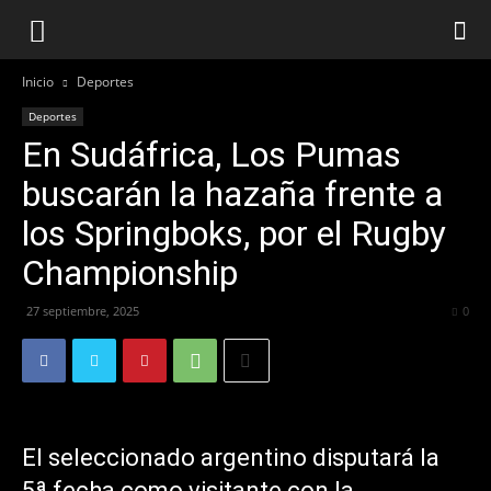
Inicio
Deportes
Deportes
En Sudáfrica, Los Pumas
buscarán la hazaña frente a
los Springboks, por el Rugby
Championship
27 septiembre, 2025
172
0
El seleccionado argentino disputará la
5ª fecha como visitante con la