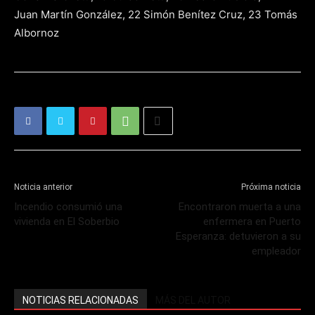
Juan Martín González, 22 Simón Benítez Cruz, 23 Tomás
Albornoz
Noticia anterior
Próxima noticia
Incendio consumió una
Encontraron muerta a una
vivienda en El Soberbio
enfermera en Puerto
Esperanza: detuvieron a su
empleador
NOTICIAS RELACIONADAS
MÁS DEL AUTOR