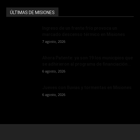
ÚLTIMAS DE MISIONES
Ingreso de un frente frío provoca un
marcado descenso térmico en Misiones
7 agosto, 2026
Ahora Patente: ya son 19 los municipios que
se adhirieron al programa de financiación...
6 agosto, 2026
Jueves con lluvias y tormentas en Misiones
6 agosto, 2026