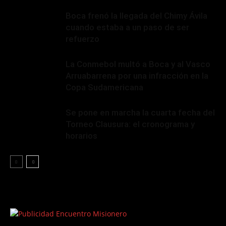
Boca frenó la llegada del Chimy Ávila
cuando estaba a un paso de ser
refuerzo
La Conmebol multó a Boca y al Vasco
Arruabarrena por una infracción en la
Copa Sudamericana
Se pone en marcha la cuarta fecha del
Torneo Clausura: el cronograma y
horarios