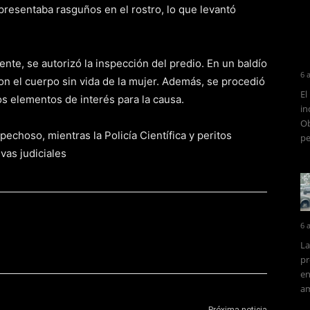
presentaba rasguños en el rostro, lo que levantó
ente, se autorizó la inspección del predio. En un baldío
6 
ron el cuerpo sin vida de la mujer. Además, se procedió
El
ros elementos de interés para la causa.
in
Ob
echoso, mientras la Policía Científica y peritos
pe
vas judiciales
6 
La
pr
en
am