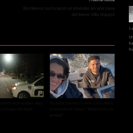
Próxima noticia
Bomberos sofocaron un incendio en una casa
del barrio Villa Urquiza
5 
Un
ba
fr
a moto en Posadas, dejó
Victoria Cantero contó cómo mató
 y escapó del lugar.
a su novio en Chaco: “Reaccioné y lo
ataqué”