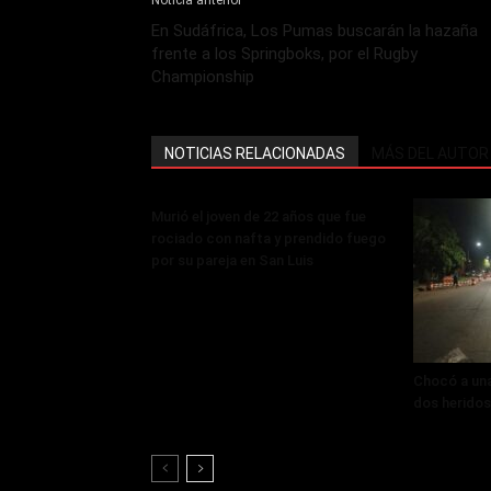
Noticia anterior
En Sudáfrica, Los Pumas buscarán la hazaña
frente a los Springboks, por el Rugby
Championship
NOTICIAS RELACIONADAS
MÁS DEL AUTOR
Murió el joven de 22 años que fue
rociado con nafta y prendido fuego
por su pareja en San Luis
Chocó a un
dos heridos