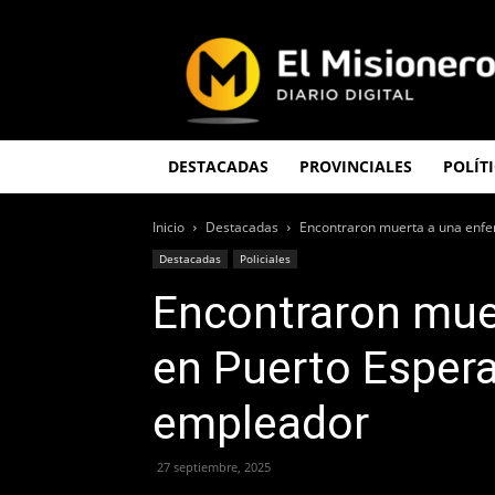
El
Misionero
DESTACADAS
PROVINCIALES
POLÍT
Inicio
Destacadas
Encontraron muerta a una enfe
Destacadas
Policiales
Encontraron mue
en Puerto Espera
empleador
27 septiembre, 2025