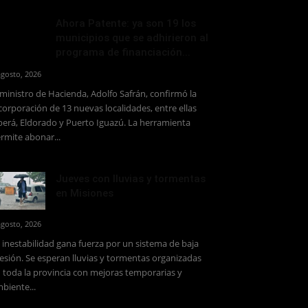
Ahora Patente: ya son 19 los
municipios que se adhirieron al
programa de financiación...
agosto, 2026
 ministro de Hacienda, Adolfo Safrán, confirmó la
corporación de 13 nuevas localidades, entre ellas
erá, Eldorado y Puerto Iguazú. La herramienta
rmite abonar...
Jueves con lluvias y tormentas
en Misiones
agosto, 2026
 inestabilidad gana fuerza por un sistema de baja
esión. Se esperan lluvias y tormentas organizadas
 toda la provincia con mejoras temporarias y
biente...