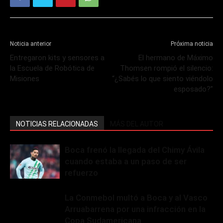
Noticia anterior
Próxima noticia
Entregaron kits y sensores a
El hermano de Máximo
la Escuela de Robótica de
Thomsen rompió el silencio:
Misiones
“¿Sabés lo que siento viéndolo
esposado?”
NOTICIAS RELACIONADAS
MÁS DEL AUTOR
Boca frenó la llegada del Chimy Ávila
cuando estaba a un paso de ser
refuerzo
La Conmebol multó a Boca y al Vasco
Arruabarrena por una infracción en la
Copa Sudamericana