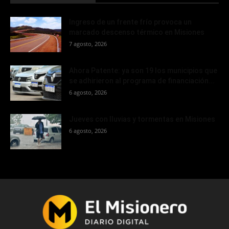
Ingreso de un frente frío provoca un
marcado descenso térmico en Misiones
7 agosto, 2026
Ahora Patente: ya son 19 los municipios que
se adhirieron al programa de financiación...
6 agosto, 2026
Jueves con lluvias y tormentas en Misiones
6 agosto, 2026