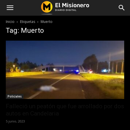
Inicio
Etiquetas
Muerto
Tag: Muerto
Policiales
Falleció un peatón que fue arrollado por dos
autos en Candelaria
5 junio, 2023