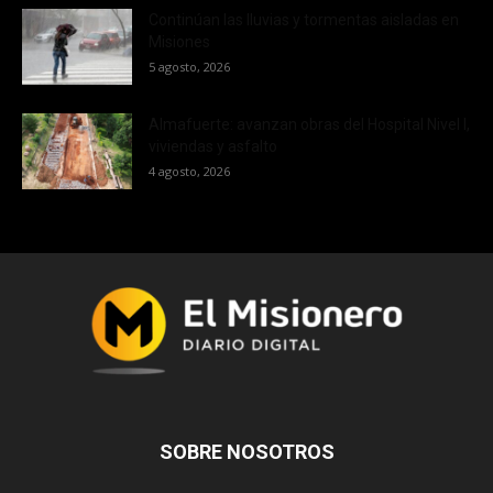
Continúan las lluvias y tormentas aisladas en
Misiones
5 agosto, 2026
Almafuerte: avanzan obras del Hospital Nivel I,
viviendas y asfalto
4 agosto, 2026
SOBRE NOSOTROS