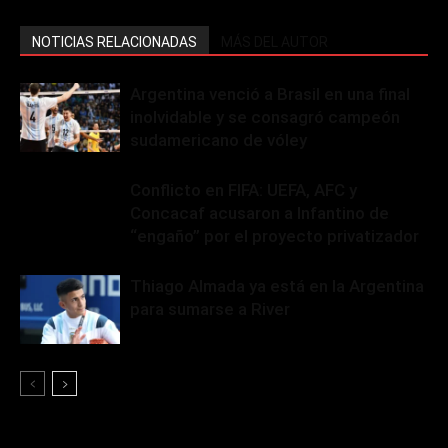
NOTICIAS RELACIONADAS
MÁS DEL AUTOR
Argentina venció a Brasil en una final
inolvidable y se consagró campeón
sudamericano de vóley
Conflicto en FIFA: UEFA, AFC y
Concacaf acusaron a Infantino de
“engaño” por el proyecto privatizador
Thiago Almada ya está en la Argentina
para sumarse a River