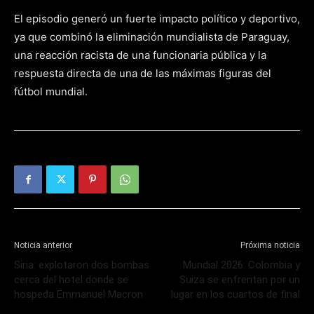
El episodio generó un fuerte impacto político y deportivo,
ya que combinó la eliminación mundialista de Paraguay,
una reacción racista de una funcionaria pública y la
respuesta directa de una de las máximas figuras del
fútbol mundial.
Noticia anterior
Próxima noticia
Siria: explotaron dos bombas
Mundial 2026: Colombia y
cerca del hotel donde se
Suiza se enfrentan por un
hospeda Emmanuel Macron
lugar en los cuartos de final