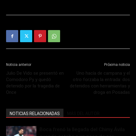
Noticia anterior
Próxima noticia
Julio De Vido se presentó en
Uno hacía de campana y el
Comodoro Py y quedó
otro forzaba la entrada: dos
detenido por la tragedia de
detenidos con herramientas y
Once
droga en Posadas
NOTICIAS RELACIONADAS
MÁS DEL AUTOR
Boca frenó la llegada del Chimy Ávila