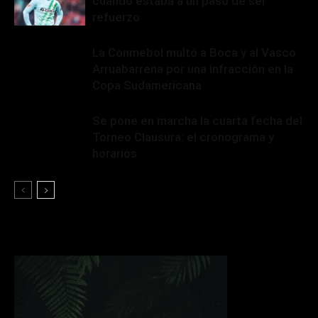
cuando estaba a un paso de ser
refuerzo
La Conmebol multó a Boca y al Vasco
Arruabarrena por una infracción en la
Copa Sudamericana
Se pone en marcha la cuarta fecha del
Torneo Clausura: el cronograma y
horarios