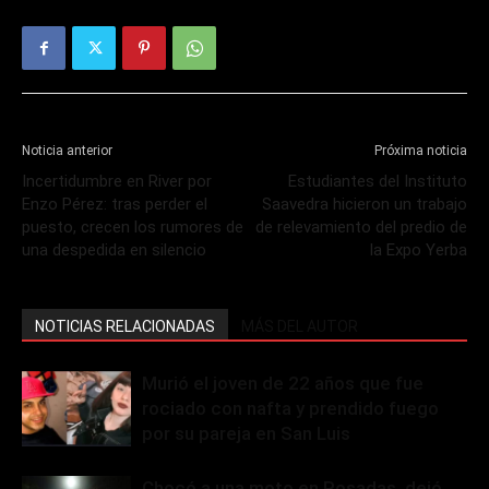
Noticia anterior
Próxima noticia
Incertidumbre en River por
Estudiantes del Instituto
Enzo Pérez: tras perder el
Saavedra hicieron un trabajo
puesto, crecen los rumores de
de relevamiento del predio de
una despedida en silencio
la Expo Yerba
NOTICIAS RELACIONADAS
MÁS DEL AUTOR
Murió el joven de 22 años que fue
rociado con nafta y prendido fuego
por su pareja en San Luis
Chocó a una moto en Posadas, dejó