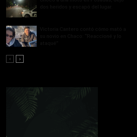
dos heridos y escapó del lugar.
Victoria Cantero contó cómo mató a
su novio en Chaco: “Reaccioné y lo
ataqué”