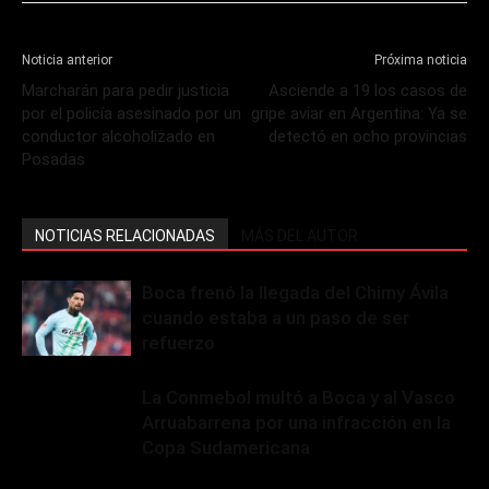
Noticia anterior
Próxima noticia
Marcharán para pedir justicia
Asciende a 19 los casos de
por el policía asesinado por un
gripe aviar en Argentina: Ya se
conductor alcoholizado en
detectó en ocho provincias
Posadas
NOTICIAS RELACIONADAS
MÁS DEL AUTOR
Boca frenó la llegada del Chimy Ávila
cuando estaba a un paso de ser
refuerzo
La Conmebol multó a Boca y al Vasco
Arruabarrena por una infracción en la
Copa Sudamericana