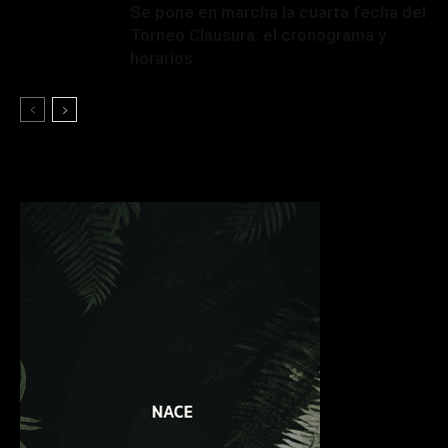
Se pone en marcha la cuarta fecha del
Torneo Clausura: el cronograma y
horarios