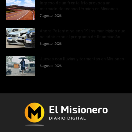
Ingreso de un frente frío provoca un
marcado descenso térmico en Misiones
7 agosto, 2026
Ahora Patente: ya son 19 los municipios que
se adhirieron al programa de financiación...
6 agosto, 2026
Jueves con lluvias y tormentas en Misiones
6 agosto, 2026