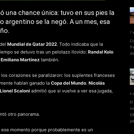
ó una chance única: tuvo en sus pies la
o argentino se la negó. A un mes, esa
eño.
7 
Co
 del
Mundial de Qatar 2022
. Todo indicaba que la
fr
tiempo se detuvo tras un pelotazo llovido:
Randal Kolo
de
.
Emiliano Martínez
también.
los corazones se paralizaron: los suplentes franceses
amente habían ganado la
Copa del Mundo
.
Nicolás
Lionel Scaloni
admitió que si vuelve a ver esa jugada,
6 
El
in
intó otro panorama.
Ob
pe
tuó ese momento porque probablemente es un