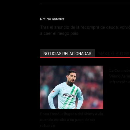
Noticia anterior
Tras el anuncio de la recompra de deuda, volvi
a caer el riesgo país
NOTICIAS RELACIONADAS
MÁS DEL AUTOR
La Conmebol
Vasco Arru
infracción 
Boca frenó la llegada del Chimy Ávila
cuando estaba a un paso de ser
refuerzo