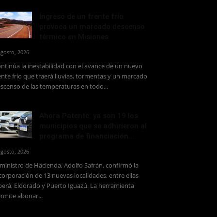
Ingreso de un frente frío
provoca un marcado descenso
térmico en Misiones
agosto, 2026
ntinúa la inestabilidad con el avance de un nuevo
ente frío que traerá lluvias, tormentas y un marcado
scenso de las temperaturas en todo...
Ahora Patente: ya son 19 los
municipios que se adhirieron al
programa de financiación...
agosto, 2026
 ministro de Hacienda, Adolfo Safrán, confirmó la
corporación de 13 nuevas localidades, entre ellas
erá, Eldorado y Puerto Iguazú. La herramienta
rmite abonar...