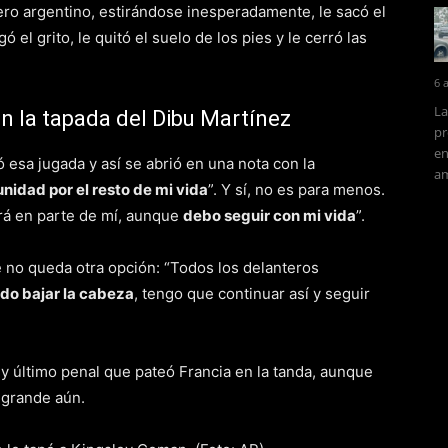
uero argentino, estirándose inesperadamente, le sacó el
ó el grito, le quitó el suelo de los pies y le cerró las
6 
La
n la tapada del Dibu Martínez
pr
en
 esa jugada y así se abrió en una nota con la
am
nidad por el resto de mi vida
”. Y sí, no es para menos.
rá en parte de mí, aunque
debo seguir con mi vida
”.
e no queda otra opción: “Todos los delanteros
do bajar la cabeza
, tengo que continuar así y seguir
 y último penal que pateó Francia en la tanda, aunque
 grande aún.