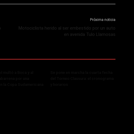
Próxima noticia
ó
Motociclista herido al ser embestido por un auto
en avenida Tulo Llamosas
 multó a Boca y al
Se pone en marcha la cuarta fecha
abarrena por una
del Torneo Clausura: el cronograma
en la Copa Sudamericana
y horarios