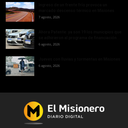
Ingreso de un frente frío provoca un
marcado descenso térmico en Misiones
7 agosto, 2026
Ahora Patente: ya son 19 los municipios que
se adhirieron al programa de financiación...
6 agosto, 2026
Jueves con lluvias y tormentas en Misiones
6 agosto, 2026