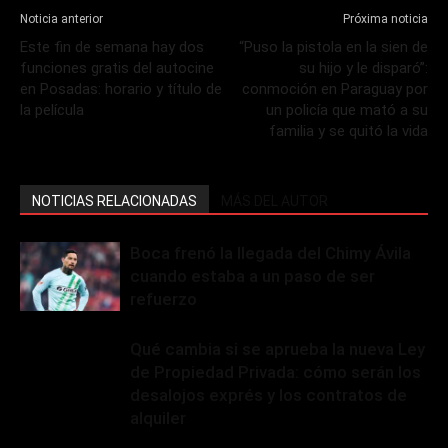
Noticia anterior
Próxima noticia
Este fin de semana hay dos
“Puso la pistola en la sien de
funciones gratis del autocine
su hijo y le disparó”:
en Posadas: horario y título de
conmoción en Paraguay por
la película
un policía que mató a su
familia y se quitó la vida
NOTICIAS RELACIONADAS
MÁS DEL AUTOR
Boca frenó la llegada del Chimy Ávila
cuando estaba a un paso de ser
refuerzo
Qué cambia si se aprueba la nueva Ley
de Propiedad Privada: cómo serán los
desalojos exprés y los contratos de
alquiler