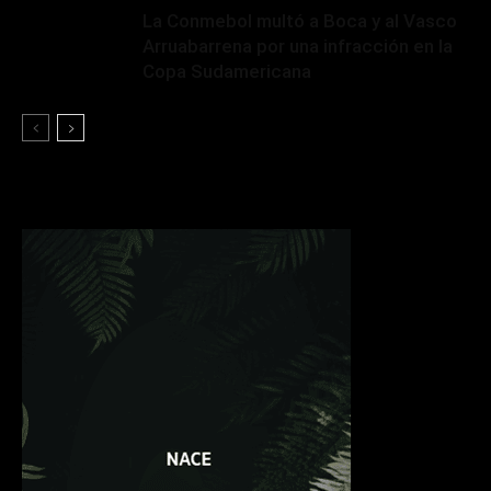
La Conmebol multó a Boca y al Vasco
Arruabarrena por una infracción en la
Copa Sudamericana