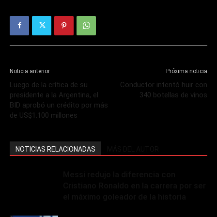
Noticia anterior
Próxima noticia
Luego de la crítica de su
Conductor intentó huir con
presidente a la Argentina, el
340 botellas de vinos
BID aprobó un crédito por más
de US$1.100 millones
NOTICIAS RELACIONADAS
MÁS DEL AUTOR
Messi redujo la diferencia con
Cristiano Ronaldo en la carrera por ser
el máximo goleador de la historia