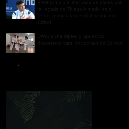
River rompió el mercado de pases con
la llegada de Thiago Almada: es el
refuerzo más caro en la historia del
fútbol
Ofrecen múltiples propuestas
deportivas para los vecinos de Corpus