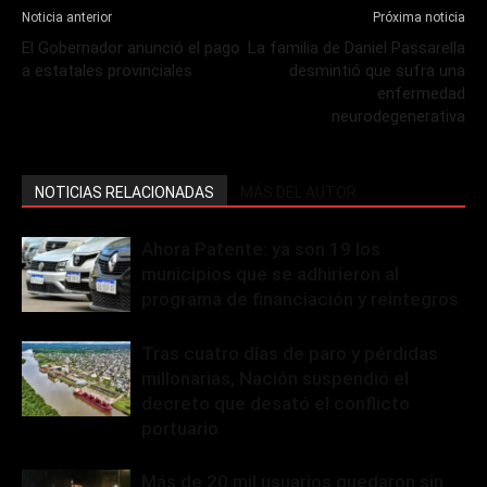
Noticia anterior
Próxima noticia
El Gobernador anunció el pago
La familia de Daniel Passarella
a estatales provinciales
desmintió que sufra una
enfermedad
neurodegenerativa
NOTICIAS RELACIONADAS
MÁS DEL AUTOR
Ahora Patente: ya son 19 los
municipios que se adhirieron al
programa de financiación y reintegros
Tras cuatro días de paro y pérdidas
millonarias, Nación suspendió el
decreto que desató el conflicto
portuario
Más de 20 mil usuarios quedaron sin