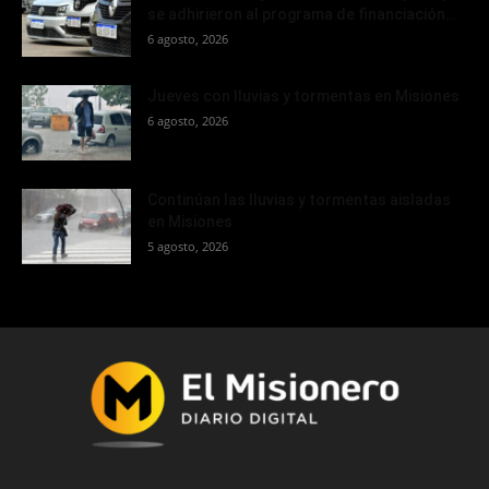
se adhirieron al programa de financiación...
6 agosto, 2026
Jueves con lluvias y tormentas en Misiones
6 agosto, 2026
Continúan las lluvias y tormentas aisladas
en Misiones
5 agosto, 2026