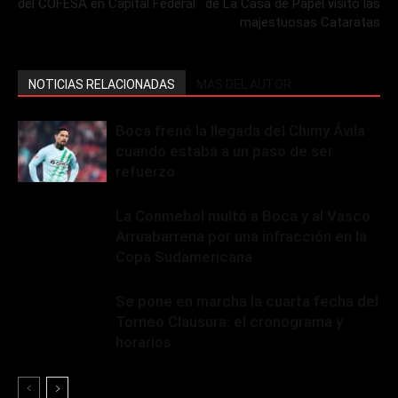
del COFESA en Capital Federal
de La Casa de Papel visitó las
majestuosas Cataratas
NOTICIAS RELACIONADAS
MÁS DEL AUTOR
Boca frenó la llegada del Chimy Ávila
cuando estaba a un paso de ser
refuerzo
La Conmebol multó a Boca y al Vasco
Arruabarrena por una infracción en la
Copa Sudamericana
Se pone en marcha la cuarta fecha del
Torneo Clausura: el cronograma y
horarios